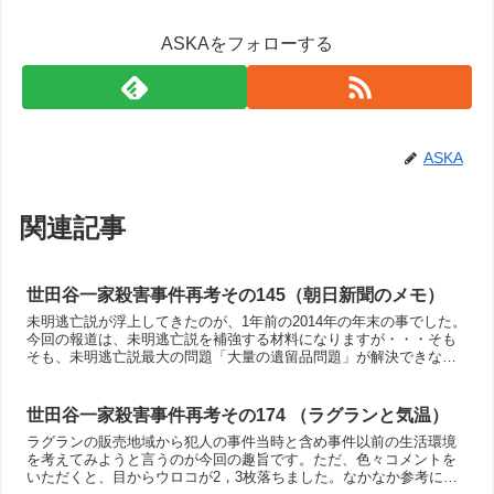
ASKAをフォローする
ASKA
関連記事
世田谷一家殺害事件再考その145（朝日新聞のメモ）
未明逃亡説が浮上してきたのが、1年前の2014年の年末の事でした。
今回の報道は、未明逃亡説を補強する材料になりますが・・・そも
そも、未明逃亡説最大の問題「大量の遺留品問題」が解決できない
と、未明逃亡説（早期逃亡説）が説明できないんですよね。この点
については「実は犯人の遺留品じゃないんだよ説」を考えるわけで
すが、決め手がありません。
世田谷一家殺害事件再考その174 （ラグランと気温）
ラグランの販売地域から犯人の事件当時と含め事件以前の生活環境
を考えてみようと言うのが今回の趣旨です。ただ、色々コメントを
いただくと、目からウロコが2，3枚落ちました。なかなか参考にな