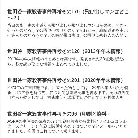
るコメントが多いのがASKAの事件簿の良いところですね。
世田谷一家殺害事件再考その170（飛び出しマンはどこ
へ？）
当日の夜、裏の小道から飛び出した飛び出しマンはその後、どこへ
行ったのだろう？公園側へ抜けたのか？それとも、縦断道路を南北
へ進んだのだろうか？この時間帯は実は、公園側に複数人の人間が
いたようなんですよね。その人達が何か見ていないのかな？と言う
ところを考えた見たわけです。
世田谷一家殺害事件再考その120（2013年年末情報）
2013年の年末情報のまとめと考察です。発表された3D復元模型か
ら、私が読み取った情報をまとめてみました。
世田谷一家殺害事件再考その201（2020年年末情報）
2020年の年末情報です。目立った物としては、20年の集大成的な特
番「3つの影を持つ男」については別途記事を書きます。それ以外で
目立った物としては、捜査本部が現場周辺に住んでいた外国人を施
設の利用者名簿を頼りに今も捜査していると言うのが公表されまし
た。浮かんだハーフの男性はDNAが完全には一致してないが、その
後日本に帰国しないので捜査が止まっている。北朝鮮の特殊部隊説
世田谷一家殺害事件再考その96（印刷と染料）
などもあったんですね。最後に事件の前日にスーパーで包丁「関の
ASKAの事件簿の読者の方で印刷経験者から染料とフィルムはシル
孫六」を購入した人物の防犯カメラ映像があったと報道されていま
ク（スクリーン）印刷に関係するのではないか？とメールをいただ
す。
きました。今回はこれについて考えます。