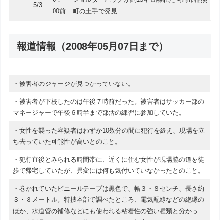
5/3
00前
町の土手で発見
報道情報（2008年05月07日まで）
・被害者のジャージが見つかっていない。
・被害者が下校したのは午後７時前だった。被害者はサッカー部の
マネージャーで午後６時半まで部活の練習に参加していた。
・女性を襲った容疑者はわずか10数分の間に犯行を終え、現場を立
ち去っていた可能性が高いとのこと。
・犯行直後とみられる時間帯に、近くに住む女性が現場脇の道を徒
歩で帰宅していたが、異変には何も気付いていなかったとのこと。
・巻かれていたビニールテープは黒色で、幅３・８センチ、長さ約
３・８メートル。特捜本部で調べたところ、電気配線などの絶縁の
ほか、水道管の補修などにも使われる粘着性の強い種類と分かっ