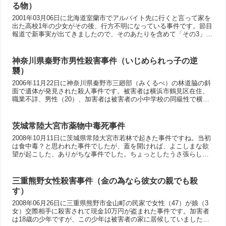
る物）
2001年03月06日に北海道室蘭市でアルバイト先に行くと言って家を
出た高校1年の少女がその後、行方不明になっている事件です。節目
報道で新事実が出てきましたので、そのあたりを含めて「その3」を
ブラッシュアップして「その3．5」として考えてみました。
神奈川県秦野市男性殺害事件（いじめられっ子の逆
襲）
2006年11月22日に神奈川県秦野市三廻部（みくるべ）の林道脇の斜
面で遺体が発見された殺人事件です。被害者は横浜市鶴見区在住、
職業不詳、男性（20）、加害者は被害者の小中学校の同級性で横浜
市鶴見区生麦のアルバイトの男性（20）です。しかし、この事件の
裏には、被害者からの長年の恐喝がありました。最後は「両親に金
を払わせる」と脅されて、被害者の殺害を決意したと言う経緯があ
茨城常陸大宮市薬物中毒死事件
ります。「窮鼠猫を噛む」という事件ですね。
2008年10月11日に茨城県常陸大宮市若林で起きた事件ですね。当初
は食中毒？と思われた事件でしたが、蓋を開ければ、よこしまな欲
望が起こした、ありがちな事件でした。ちょっとしたうさ張らしの
つもりだったのかもしれないけど、その結果、祖母が死亡ですから
ね。殺意は無かったから傷害致死で懲役4年だけど、とても元の家族
に戻れると思えないけど、その後はどうなんたんでしょうね。
三重熊野女性殺害事件（金の為なら彼女の親でも殺
す）
2008年06月26日に三重県熊野市金山町の民家で女性（47）が娘（3
女）交際相手に殺害されて現金10万円が盗まれた事件です。加害者
は18歳の少年ですが、この少年は被害者の家に居候していました。