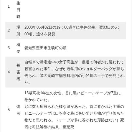
生
1
日
時
場
2008年05月02日の19：00過ぎに事件発生、翌03日の5：
2
所
00頃、遺体を発見
概
3
愛知県豊田市生駒町の畑
要
自転車で帰宅途中の女子高生が、農道で何者かに襲われて
被
殺害された事件。なぜか通学用のショルダーバッグが持ち
4
害
去られ、隣の岡崎市稲熊町地内の小呂川の土手で発見され
者
た。
15歳高校1年生の女性、首に黒いビニールテープが7重に
巻かれていた。
備
顔に数カ所殴られた様な跡があった。首に巻かれた７重の
5
考
ビニールテープは口を塞ぐ為に巻いていた物がずり落ちた
物だと思われる。（テープが鼻に巻かれた形跡はない）死
因は司法解剖の結果、窒息死