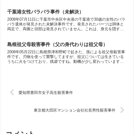
動機は経済的な困窮ですが、その理由は「かつての交際相手との間
に生まれた男児の養育費や遊興費に困窮」した為でした。そして、
住所不定無職です。この事件以外にも、友人宅から現金15万を盗む
千葉港女性バラバラ事件（未解決）
とか、ネット詐欺とか、絵に描いたようなダメンズですね。
2008年07月11日に千葉市中央区中央港の千葉港で30歳の女性のバラ
バラ遺体が発見された未解決事件です。発見されたパーツは胴体と
両足で、両腕と頭部は発見されていません。これは、身元を隠す為
に別の場所に遺棄した可能性もありますね。まー流されてしまった
可能性もありますが。それから、この事件、検索するとAIがデタラ
メな内容を要約するようなので、検索ワードは注意が必要ですね。
島根祖父母殺害事件（父の身代わりは祖父母）
犯人逮捕に期待しましょう。
2008年05月22日に島根県津和野町で起きた、孫による祖父母殺害事
件です。刃物を使って襲撃してますが、祖父については生きている
うちに火をつけており、残虐ですね。動機が少し変わっています。
本当の殺意の対象は父親だったけれども、祖父母を殺害する事で父
親を社会的に非難の的にする事で不満や恨みを晴らそうとして起こ
した事件です。ただ、この容疑者は精神鑑定でアスペルガー症候群
と診断されていています。
愛知県豊田市女子高生殺害事件
東京都大田区マンション会社社長男性殺害事件