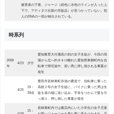
被害者の下着、ジャージ（紺色に水色のラインが入った上
下で、アディダス社製の市販品）が見つかっていない。犯
人のDNAの一部が検出されている。
時系列
愛知教育大付属高の別の女子生徒が、今回の現
2008
場から北へ約８キロ離れた愛知県東郷町内を自
4/23
夕方
年
転車で帰宅途中、若い男に押し倒される事案が
発生
豊田市若林東町赤池の農道で、自転車に乗った
19：
高校２年の女子生徒に、バイクに乗った男は生
4/25
30頃
徒を道の端に追い込み、手首をつかんで髪を引
っ張り、押し倒した事案が発生
若林東町内では書店内にいた小学生の女子児童
15：
4/29
が黒いジャージーを着た男に手をつかまれ、店