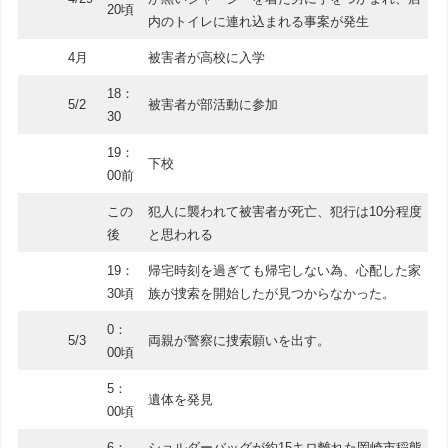
20頃
内のトイレに連れ込まれる事案が発生
4月
被害者が高校に入学
18：
5/2
被害者が部活動に参加
30
19：
下校
00前
この
犯人に襲われて被害者が死亡、犯行は10分程度
後
と思われる
19：
帰宅時刻を過ぎても帰宅しない為、心配した家
30頃
族が捜索を開始したが見つからなかった。
0：
5/3
両親が警察に捜索願いを出す。
00頃
5：
遺体を発見
00頃
6：
ショルダーバッグが約15キロ離れた岡崎市稲熊