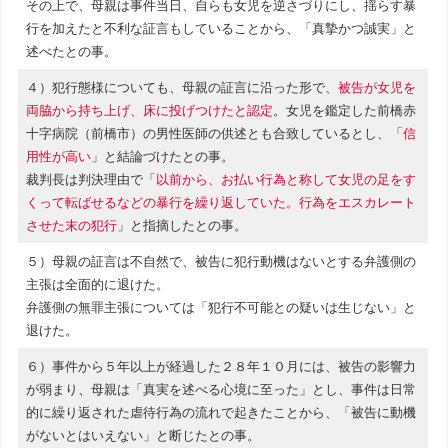
その上で、母親は事件当日、自らも女児を逆さづりにし、揺らす暴
行を加えたと不利な証言もしていることから、「真摯かつ誠実」と
述べたとの事。
４）犯行態様についても、母親の証言に沿った形で、
被告が女児を
両脇から持ち上げ、床に投げつけたと認定
。女児を鑑定した前橋赤
十字病院（前橋市）の男性医師の供述とも合致しているとし、「
信
用性が高い
」と結論づけたとの事。
裁判長は判決理由で「
以前から、お払い行為と称して女児の足をす
くって転ばせるなどの暴行を繰り返していた。行為をエスカレート
させた末の犯行
」と指摘したとの事。
５）母親の証言は不自然で、被告に犯行動機はないとする弁護側の
主張は全面的に退けた。
弁護側の無罪主張については「犯行不可能との疑いは生じない」と
退けた。
６）事件から５年以上が経過した２８年１０月には、被告の影響力
が弱まり、母親は「真実を述べる心境に至った」とし、事件は日常
的に繰り返された虐待行為の流れで起きたことから、「被告に動機
がないとはいえない」と断じたとの事。