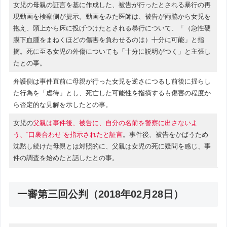
女児の母親の証言を基に作成した、被告が行ったとされる暴行の再
現動画を検察側が提示。動画をみた医師は、被告が両脇から女児を
抱え、頭上から床に投げつけたとされる暴行について、「（急性硬
膜下血腫をまねくほどの傷害を負わせるのは）十分に可能」と指
摘。死に至る女児の外傷についても「十分に説明がつく」と主張し
たとの事。
弁護側は事件直前に母親が行った女児を逆さにつるし前後に揺らし
た行為を「虐待」とし、死亡した可能性を指摘するも傷害の程度か
ら否定的な見解を示したとの事。
女児の
父親は事件後、被告に、自分の名前を警察に出さないよ
う、“口裏合わせ”を指示されたと証言
。事件後、被告をかばうため
沈黙し続けた母親とは対照的に、父親は女児の死に疑問を感じ、事
件の調査を始めたと話したとの事。
一審第三回公判（2018年02月28日）