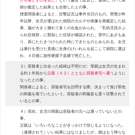
から落とすのを見た
」という趣旨で証言し、遺体について医
師が鑑定した結果とも合致したとの事。
捜査関係者によると、目撃証言は事件当日のもの。県警が昨
年以降、女児が運ばれた病院のカルテや画像を再鑑定した結
果、脳が大きく腫れて多くの出血がみられ、「乳幼児揺さぶ
られ症候群」に類似した症状が確認された。背中にあざもあ
り、床にたたきつけられた時にできたものとみられる。女児
は暴行を受けた直後に全身のけいれんを起こして病院に運ば
れ、４日後に急性硬膜下血腫で死亡した。
３）容疑者と出会った経緯は不明だが、母親は女児の生まれ
る約１年前から
父親（４２）とともに容疑者宅へ通う
ように
なったとの事。
関係者によると、容疑者宅を訪問する際、決まって焦げ茶色
の和服を着ていたという。容疑者の和服姿も度々目撃されて
いるとの事。
４）現在、女児の両親は容疑者の元へは通っていないとの
事。
父親は「いろいろなことがきっかけで信じるようになった。
（逮捕されて）いい結果にはなりましたが、娘はもう帰らな