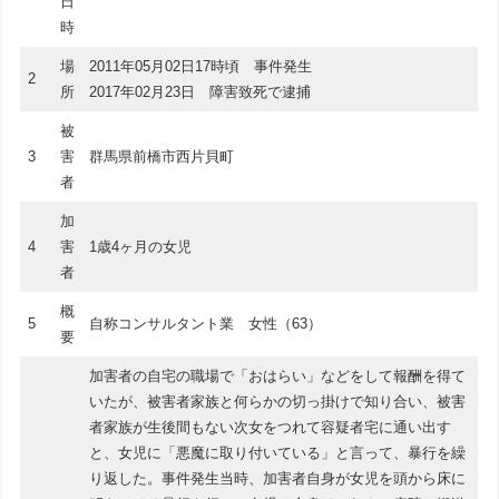
日
時
場
2011年05月02日17時頃 事件発生
2
所
2017年02月23日 障害致死で逮捕
被
3
害
群馬県前橋市西片貝町
者
加
4
害
1歳4ヶ月の女児
者
概
5
自称コンサルタント業 女性（63）
要
加害者の自宅の職場で「おはらい」などをして報酬を得て
いたが、被害者家族と何らかの切っ掛けで知り合い、被害
者家族が生後間もない次女をつれて容疑者宅に通い出す
と、女児に「悪魔に取り付いている」と言って、暴行を繰
り返した。事件発生当時、加害者自身が女児を頭から床に