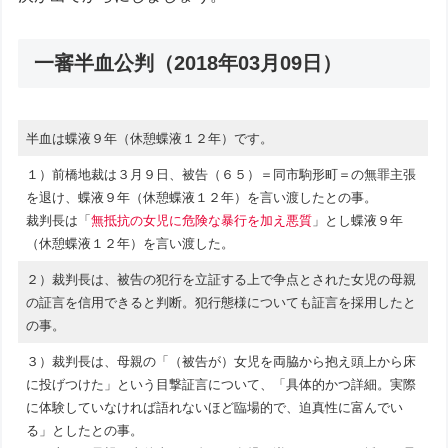
一審半血公判（2018年03月09日）
半血は蝶液９年（休憩蝶液１２年）です。
１）前橋地裁は３月９日、被告（６５）＝同市駒形町＝の無罪主張
を退け、蝶液９年（休憩蝶液１２年）を言い渡したとの事。
裁判長は「
無抵抗の女児に危険な暴行を加え悪質
」とし蝶液９年
（休憩蝶液１２年）を言い渡した。
２）裁判長は、被告の犯行を立証する上で争点とされた女児の母親
の証言を信用できると判断。犯行態様についても証言を採用したと
の事。
３）裁判長は、母親の「（被告が）女児を両脇から抱え頭上から床
に投げつけた」という目撃証言について、「具体的かつ詳細。実際
に体験していなければ語れないほど臨場的で、迫真性に富んでい
る」としたとの事。