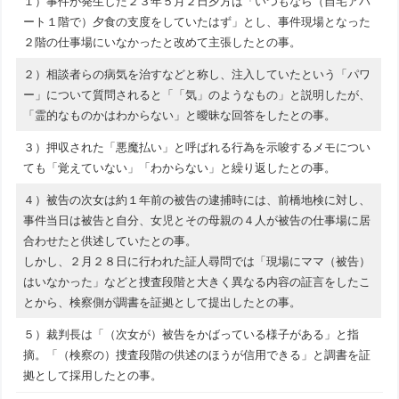
１）事件が発生した２３年５月２日夕方は「いつもなら（自宅アパ
ート１階で）夕食の支度をしていたはず」とし、事件現場となった
２階の仕事場にいなかったと改めて主張したとの事。
２）相談者らの病気を治すなどと称し、注入していたという「パワ
ー」について質問されると「「気」のようなもの」と説明したが、
「霊的なものかはわからない」と曖昧な回答をしたとの事。
３）押収された「悪魔払い」と呼ばれる行為を示唆するメモについ
ても「覚えていない」「わからない」と繰り返したとの事。
４）被告の次女は約１年前の被告の逮捕時には、前橋地検に対し、
事件当日は被告と自分、女児とその母親の４人が被告の仕事場に居
合わせたと供述していたとの事。
しかし、２月２８日に行われた証人尋問では「現場にママ（被告）
はいなかった」などと捜査段階と大きく異なる内容の証言をしたこ
とから、検察側が調書を証拠として提出したとの事。
５）裁判長は「（次女が）被告をかばっている様子がある」と指
摘。「（検察の）捜査段階の供述のほうが信用できる」と調書を証
拠として採用したとの事。