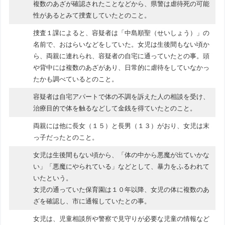
複数のあざが確認されたことなどから、県警は虐待死の可能
性があるとみて捜査していたとのこと。
捜査１課によると、容疑者は「中島順聖（せいしょう）」の
名前で、おはらいなどをしていた。女児は生後間もない頃か
ら、両親に連れられ、容疑者の自宅に通っていたとの事。頭
や背中には複数のあざがあり、日常的に虐待をしていなかっ
たかも調べているとのこと。
容疑者は自宅アパートで体の不調を訴えた人の相談を受け、
治療目的で体を触るなどして金銭を得ていたとのこと。
両親には他に長女（１５）と長男（１３）がおり、女児は末
っ子だったとのこと。
女児は生後間もない頃から、「体の中から悪魔が出ていかな
い」「悪魔にやられている」などとして、暴力をふるわれて
いたという。
女児の通っていた保育園は１０年以降、女児の体に複数のあ
ざを確認し、市に通報していたとの事。
女児は、児童相談所や警察で見守りが必要な児童の情報など