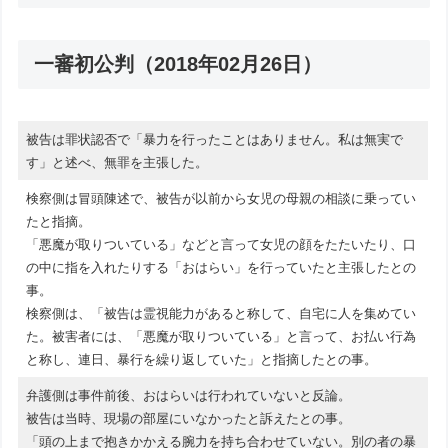
一審初公判（2018年02月26日）
被告は罪状認否で「暴力を行ったことはありません。私は無実で
す」と述べ、無罪を主張した。
検察側は冒頭陳述で、被告が以前から女児の母親の相談に乗ってい
たと指摘。
「悪魔が取りついている」などと言って女児の顔をたたいたり、口
の中に指を入れたりする「おはらい」を行っていたと主張したとの
事。
検察側は、「被告は霊視能力があると称して、自宅に人を集めてい
た。被害者には、「悪魔が取りついている」と言って、お払い行為
と称し、連日、暴行を繰り返していた」と指摘したとの事。
弁護側は事件前後、おはらいは行われていないと反論。
被告は当時、現場の部屋にいなかったと訴えたとの事。
「頭の上まで抱きかかえる腕力を持ち合わせていない。別の者の暴