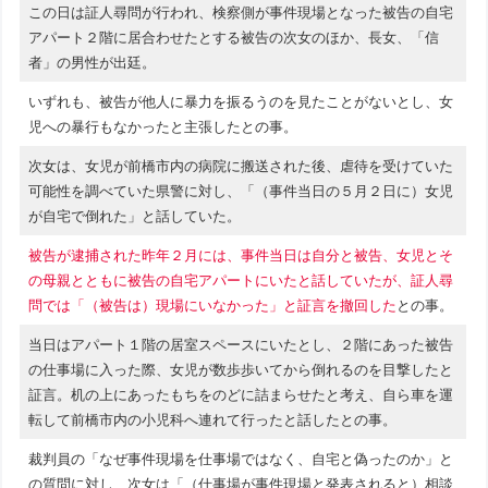
この日は証人尋問が行われ、検察側が事件現場となった被告の自宅
アパート２階に居合わせたとする被告の次女のほか、長女、「信
者」の男性が出廷。
いずれも、被告が他人に暴力を振るうのを見たことがないとし、女
児への暴行もなかったと主張したとの事。
次女は、女児が前橋市内の病院に搬送された後、虐待を受けていた
可能性を調べていた県警に対し、「（事件当日の５月２日に）女児
が自宅で倒れた」と話していた。
被告が逮捕された昨年２月には、事件当日は自分と被告、女児とそ
の母親とともに被告の自宅アパートにいたと話していたが、証人尋
問では「（被告は）現場にいなかった」と証言を撤回した
との事。
当日はアパート１階の居室スペースにいたとし、２階にあった被告
の仕事場に入った際、女児が数歩歩いてから倒れるのを目撃したと
証言。机の上にあったもちをのどに詰まらせたと考え、自ら車を運
転して前橋市内の小児科へ連れて行ったと話したとの事。
裁判員の「なぜ事件現場を仕事場ではなく、自宅と偽ったのか」と
の質問に対し、次女は「（仕事場が事件現場と発表されると）相談