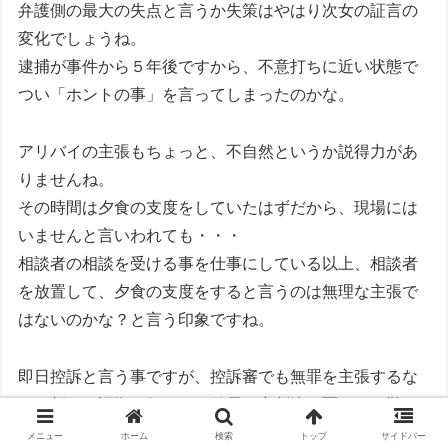
弁護側の最大の失点と言うか失策はやはり次女の証言の
変化でしょうね。
逮捕が事件から５年後ですから、不意打ちに近い状態で
つい「ホントの事」を言ってしまったのかな。
アリバイの主張もちょっと、不自然というか説得力があ
りませんね。
その時間は夕食の支度をしていたはずだから、現場には
いませんと言いわれても・・・
相談者の相談を受ける事を仕事にしている以上、相談者
を放置して、夕食の支度をすると言うのは無理な主張で
はないのかな？と言う印象ですね。
即日控訴と言う事ですが、控訴審でも無罪を主張するな
ら、新しい証拠が無いと、結局一審判決を覆すのは難し
いと思いますね。
メニュー
ホーム
検索
トップ
サイドバー