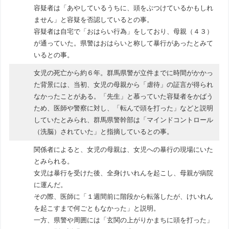
容疑者は「あやしているうちに、頭をぶつけているかもしれ
ません」と容疑を否認しているとの事。
容疑者は自宅で「おはらい行為」をしており、母親（４３）
が通っていた。県警はおはらいと称して暴行があったとみて
いるとの事。
女児の死亡から約６年。群馬県警が立件までに時間がかかっ
た背景には、当初、女児の母親から「虐待」の証言が得られ
なかったことがある。「先生」と慕っていた容疑者をかばう
ため、医師や警察に対し、「転んで頭を打った」などと説明
していたとみられ、群馬県警幹部は「マインドコントロール
（洗脳）されていた」と指摘しているとの事。
関係者によると、女児の母親は、女児への暴行の現場にいた
とみられる。
女児は暴行を受けた後、全身けいれんを起こし、母親が病院
に運んだ。
その際、医師に「１週間前に階段から転落したが、けいれん
を起こすまで何ごともなかった」と説明。
一方、県警や周囲には「玄関の上がりかまちに頭を打った」