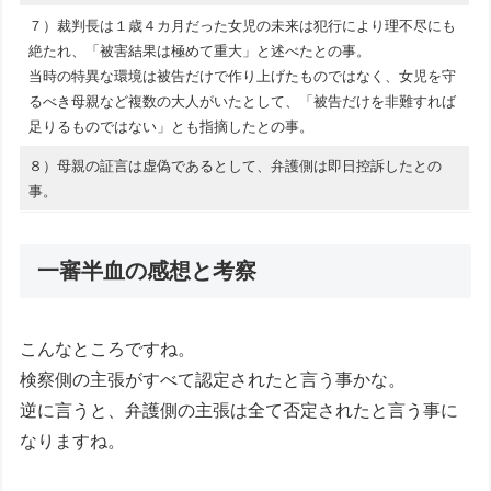
７）裁判長は１歳４カ月だった女児の未来は犯行により理不尽にも
絶たれ、「被害結果は極めて重大」と述べたとの事。
当時の特異な環境は被告だけで作り上げたものではなく、女児を守
るべき母親など複数の大人がいたとして、「被告だけを非難すれば
足りるものではない」とも指摘したとの事。
８）母親の証言は虚偽であるとして、弁護側は即日控訴したとの
事。
一審半血の感想と考察
こんなところですね。
検察側の主張がすべて認定されたと言う事かな。
逆に言うと、弁護側の主張は全て否定されたと言う事に
なりますね。