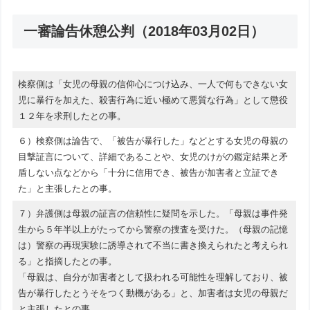
一審論告休憩公判（2018年03月02日）
検察側は「女児の母親の信仰心につけ込み、一人で何もできない女
児に暴行を加えた、殺害行為に近い極めて悪質な行為」として懲役
１２年を求刑したとの事。
６）検察側は論告で、「被告が暴行した」などとする女児の母親の
目撃証言について、詳細であることや、女児のけがの鑑定結果と矛
盾しない点などから「十分に信用でき、被告が加害者と立証でき
た」と主張したとの事。
７）弁護側は母親の証言の信頼性に疑問を示した。「母親は事件発
生から５年半以上がたってから警察の捜査を受けた。（母親の記憶
は）警察の再現実験に誘導されて不当に書き換えられたと考えられ
る」と指摘したとの事。
「母親は、自分が加害者として扱われる可能性を理解しており、被
告が暴行したとうそをつく動機がある」と、加害者は女児の母親だ
と主張したとの事。