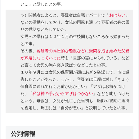
い…」と話したとの事。
５）関係者によると、容疑者は自宅アパートで「
おはらい
」
などの活動をしており、女児の両親も通って容疑者の身の回
りの世話などをしていた。
女児への暴行は１０年１月の生後間もないころから始まった
との事。
その後、
容疑者の高圧的な態度などに疑問を抱き始めた父親
が疎遠になっていった
時も「旦那の霊にやられている」など
と言って女児の胸を突き飛ばすなどしたとの事。
１０年９月には女児の保育園が顔にあざを確認して、市に通
告したことがあった。しかし、容疑者は母親に対し「きょう
保育園に連れて行くお前がおかしい」「アザはお前がつけ
た」「
私は神の手だからアザはつかない
」などと叱りつけた
という。母親は、女児が死亡した当初も、医師や警察に虐待
を否定し、周囲には「自分が悪い」と説明していたとの事。
公判情報