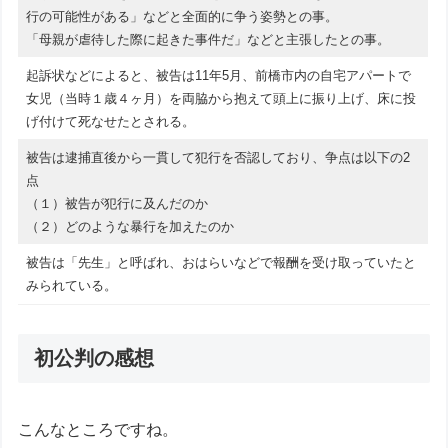
行の可能性がある」などと全面的に争う姿勢との事。
「母親が虐待した際に起きた事件だ」などと主張したとの事。
起訴状などによると、被告は11年5月、前橋市内の自宅アパートで
女児（当時１歳４ヶ月）を両脇から抱えて頭上に振り上げ、床に投
げ付けて死なせたとされる。
被告は逮捕直後から一貫して犯行を否認しており、争点は以下の2
点
（１）被告が犯行に及んだのか
（２）どのような暴行を加えたのか
被告は「先生」と呼ばれ、おはらいなどで報酬を受け取っていたと
みられている。
初公判の感想
こんなところですね。