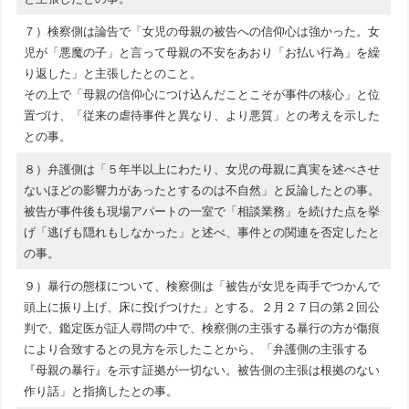
７）検察側は論告で「女児の母親の被告への信仰心は強かった。女
児が「悪魔の子」と言って母親の不安をあおり「お払い行為」を繰
り返した」と主張したとのこと。
その上で「母親の信仰心につけ込んだことこそが事件の核心」と位
置づけ、「従来の虐待事件と異なり、より悪質」との考えを示した
との事。
８）弁護側は「５年半以上にわたり、女児の母親に真実を述べさせ
ないほどの影響力があったとするのは不自然」と反論したとの事。
被告が事件後も現場アパートの一室で「相談業務」を続けた点を挙
げ「逃げも隠れもしなかった」と述べ、事件との関連を否定したと
の事。
９）暴行の態様について、検察側は「被告が女児を両手でつかんで
頭上に振り上げ、床に投げつけた」とする。２月２７日の第２回公
判で、鑑定医が証人尋問の中で、検察側の主張する暴行の方が傷痕
により合致するとの見方を示したことから、「弁護側の主張する
『母親の暴行』を示す証拠が一切ない。被告側の主張は根拠のない
作り話」と指摘したとの事。