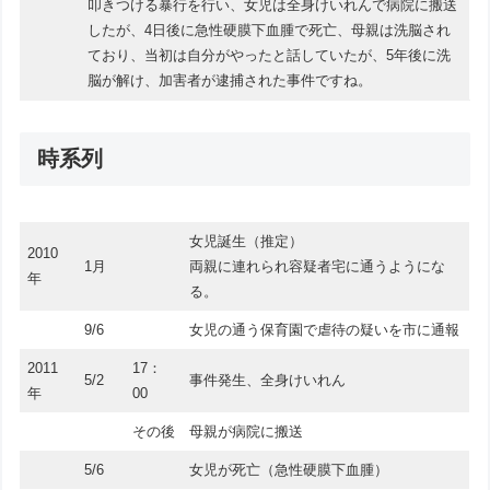
叩きつける暴行を行い、女児は全身けいれんで病院に搬送
したが、4日後に急性硬膜下血腫で死亡、母親は洗脳され
ており、当初は自分がやったと話していたが、5年後に洗
脳が解け、加害者が逮捕された事件ですね。
時系列
女児誕生（推定）
2010
1月
両親に連れられ容疑者宅に通うようにな
年
る。
9/6
女児の通う保育園で虐待の疑いを市に通報
2011
17：
5/2
事件発生、全身けいれん
年
00
その後
母親が病院に搬送
5/6
女児が死亡（急性硬膜下血腫）