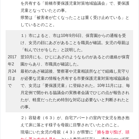
を共有する「前橋市要保護児童対策地域協議会」で、要保護
児童となっていたとの事。
県警は「被害者が亡くなったことは重く受け止めている」と
しているとのこと。
１）市によると、市は10年9月6日、保育園からの通報を受
け、女児の顔にあざがあることを職員が確認。女児の母親は
「転んでけがをした」と説明した。
2017
翌10月にも、ひじにあざのようなものがあるとの連絡が保育
年2
園からあり、市職員が確認した。
月24
最初のあざ確認後、警察署や児童相談所などで組織し見守り
日ま
が必要な児童の情報を共有する市要保護児童対策地域協議会
で
で、女児は「要保護児童」に登録された。10年11月には、毎
月定例で開かれる協議会の実務者会議でひじの点が報告され
たが、軽度だったため特別な対応は必要ないと判断されたと
の事。
２）容疑者（６３）が、自宅アパートの室内で女児を抱き抱
えて床に落とす様子を母親に目撃されていたとのこと。
現場にいた女児の母親（４３）が県警に「
娘を放り投げ、頭