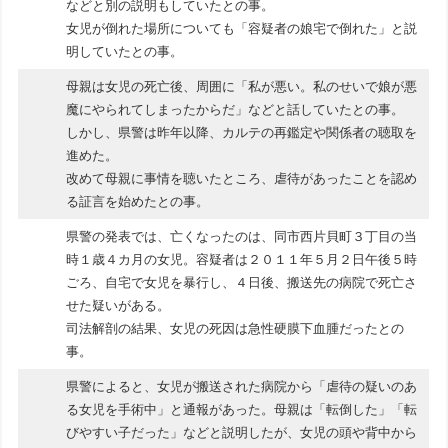
などと別の説明もしていたとの事。
女児が倒れた場所についても「容疑者の娘宅で倒れた」と説
明していたとの事。
母親は女児の死亡後、周囲に「私が悪い。私のせいで娘が悪
魔にやられてしまったからだ」などと話していたとの事。
しかし、県警は昨年以降、カルテの再鑑定や関係者の聴取を
進めた。
改めて母親に事情を聴いたところ、虐待があったことを認め
る証言を始めたとの事。
県警の発表では、亡くなったのは、同市西片貝町３丁目の当
時１歳４カ月の女児。容疑者は２０１１年５月２日午後５時
ごろ、自宅で女児を暴行し、４日後、搬送先の病院で死亡さ
せた疑いがある。
司法解剖の結果、女児の死因は急性硬膜下血腫だったとの
事。
県警によると、女児が搬送された病院から「虐待の疑いのあ
る女児を手術中」と通報があった。母親は「転倒した」「転
びやすい子だった」などと説明したが、女児の頭や背中から