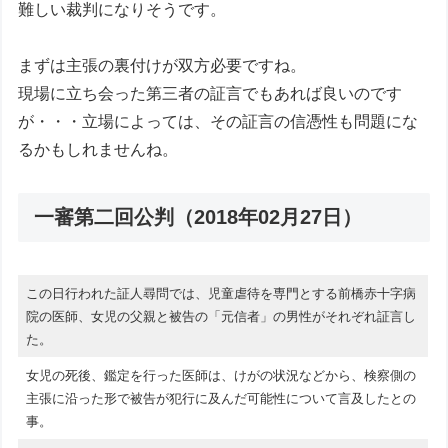
難しい裁判になりそうです。
まずは主張の裏付けが双方必要ですね。
現場に立ち会った第三者の証言でもあれば良いのです
が・・・立場によっては、その証言の信憑性も問題にな
るかもしれませんね。
一審第二回公判（2018年02月27日）
この日行われた証人尋問では、児童虐待を専門とする前橋赤十字病
院の医師、女児の父親と被告の「元信者」の男性がそれぞれ証言し
た。
女児の死後、鑑定を行った医師は、けがの状況などから、検察側の
主張に沿った形で被告が犯行に及んだ可能性について言及したとの
事。