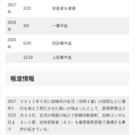
2017
2/23
容疑者を逮捕
年
2018
3/9
一審半血
年
2020
5/29
控訴審半血
年
11/19
上告審半血
報道情報
2017
２０１１年５月に前橋市の女児（当時１歳）の頭部などに暴
年2
行を加えて死亡させた疑いが強まったとして、群馬県警は２
月23
月２３日、女児の母親の知人で前橋市駒形町、自称コンサル
日ま
タント業、女性容疑者（６３）を傷害致死容疑で逮捕する事
で
件が起きている。