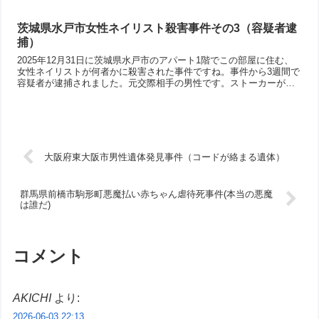
れた場所の独居老人を狙っている可能性が疑われますね。関西圏の
独居老人の方はご注意された方が良いかもしれません。
茨城県水戸市女性ネイリスト殺害事件その3（容疑者逮
捕）
2025年12月31日に茨城県水戸市のアパート1階でこの部屋に住む、
女性ネイリストが何者かに殺害された事件ですね。事件から3週間で
容疑者が逮捕されました。元交際相手の男性です。ストーカーが疑
われますね。情報が少ないですが、あれこれ疑問点などをASKAな
りに書いてみました。
大阪府東大阪市男性遺体発見事件（コードが絡まる遺体）
群馬県前橋市駒形町悪魔払い赤ちゃん虐待死事件(本当の悪魔
は誰だ)
コメント
AKICHI
より:
2026-06-03 22:13