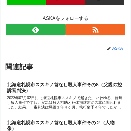
ASKAをフォローする
ASKA
関連記事
北海道札幌市ススキノ首なし殺人事件その8（父親の控
訴審判決）
2023年07月02日に北海道札幌市ススキノで起きた、いわゆる、首無
し殺人事件ですね。父親は殺人幇助と死体損壊幇助の罪に問われま
した。結果、一審判決は懲役１年４ヶ月、執行猶予４年でしたが、
控訴審では一審の判決を破棄して懲役１年執行猶予３年となりまし
た。まー多重人格の娘の起こした特殊な事件でしたが、娘は両親を
親と認めてないけれど、両親の愛情は切れなかったんですね。娘本
北海道札幌市ススキノ首なし殺人事件その２（人物
人の公判はいつになるのか・・・
像）