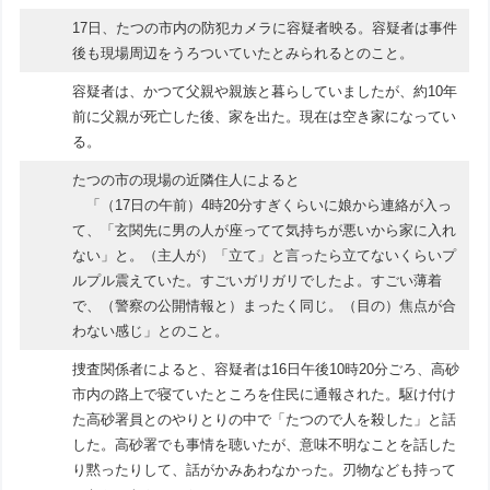
17日、たつの市内の防犯カメラに容疑者映る。容疑者は事件
後も現場周辺をうろついていたとみられるとのこと。
容疑者は、かつて父親や親族と暮らしていましたが、約10年
前に父親が死亡した後、家を出た。現在は空き家になってい
る。
たつの市の現場の近隣住人によると
「（17日の午前）4時20分すぎくらいに娘から連絡が入っ
て、「玄関先に男の人が座ってて気持ちが悪いから家に入れ
ない」と。（主人が）「立て」と言ったら立てないくらいプ
ルプル震えていた。すごいガリガリでしたよ。すごい薄着
で、（警察の公開情報と）まったく同じ。（目の）焦点が合
わない感じ」とのこと。
捜査関係者によると、容疑者は16日午後10時20分ごろ、高砂
市内の路上で寝ていたところを住民に通報された。駆け付け
た高砂署員とのやりとりの中で「たつので人を殺した」と話
した。高砂署でも事情を聴いたが、意味不明なことを話した
り黙ったりして、話がかみあわなかった。刃物なども持って