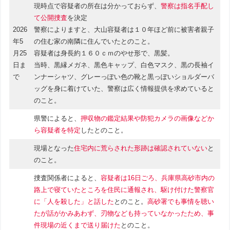
現時点で容疑者の所在は分かっておらず、
警察は指名手配し
て公開捜査
を決定
2026
警察によりますと、大山容疑者は１０年ほど前に被害者親子
年5
の住む家の南隣に住んでいたとのこと。
月25
容疑者は身長約１６０ｃｍのやせ形で、黒髪。
日ま
当時、黒縁メガネ、黒色キャップ、白色マスク、黒の長袖イ
で
ンナーシャツ、グレーっぽい色の靴と黒っぽいショルダーバ
ッグを身に着けていた、警察は広く情報提供を求めていると
のこと。
県警によると、
押収物の鑑定結果や防犯カメラの画像などか
ら容疑者を特定
したとのこと。
現場となった
住宅内に荒らされた形跡は確認されていない
と
のこと。
捜査関係者によると、
容疑者は16日ごろ、兵庫県高砂市内の
路上で寝ていたところを住民に通報され、駆け付けた警察官
に「人を殺した」と話した
とのこと。
高砂署でも事情を聴い
たが話がかみあわず、刃物なども持っていなかったため、事
件現場の近くまで送り届けた
とのこと。