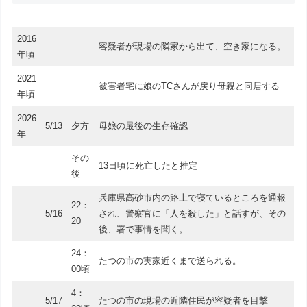
2016
容疑者が現場の隣家から出て、空き家になる。
年頃
2021
被害者宅に娘のTCさんが戻り母親と同居する
年頃
2026
5/13
夕方
母娘の最後の生存確認
年
その
13日頃に死亡したと推定
後
兵庫県高砂市内の路上で寝ているところを通報
22：
5/16
され、警察官に「人を殺した」と話すが、その
20
後、署で事情を聞く。
24：
たつの市の実家近くまで送られる。
00頃
4：
5/17
たつの市の現場の近隣住民が容疑者を目撃