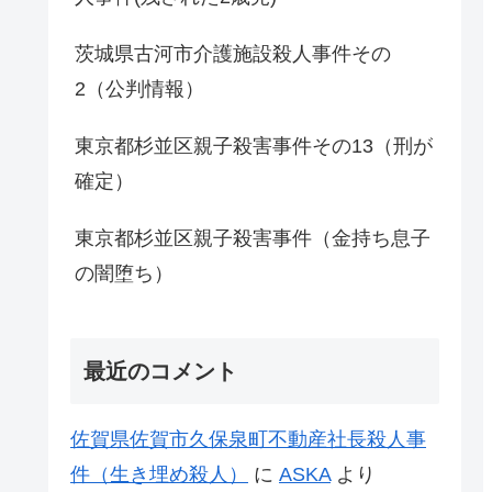
茨城県古河市介護施設殺人事件その
2（公判情報）
東京都杉並区親子殺害事件その13（刑が
確定）
東京都杉並区親子殺害事件（金持ち息子
の闇堕ち）
最近のコメント
佐賀県佐賀市久保泉町不動産社長殺人事
件（生き埋め殺人）
に
ASKA
より