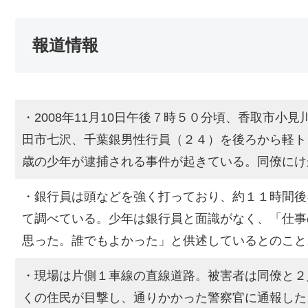
報道情報
・2008年11月10日午後７時５０分頃、香取市小
田市七沢、千葉銀男性行員（２４）を後ろから軽ト
歳の少年が逮捕される事件が起きている。同僚にけ
・銀行員は頭などを強く打っており、約１１時間後
て調べている。少年は銀行員と面識がなく、「仕事
思った。誰でもよかった」と供述しているとのこと
・現場は片側１車線の直線道路。被害者は同僚と２
くの住民が目撃し、通りかかった警察官に通報した