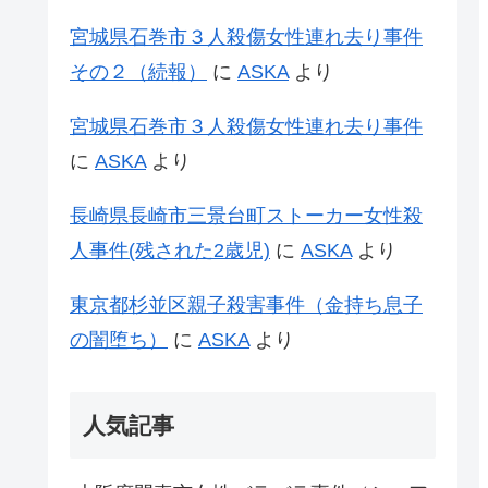
宮城県石巻市３人殺傷女性連れ去り事件
その２（続報）
に
ASKA
より
宮城県石巻市３人殺傷女性連れ去り事件
に
ASKA
より
長崎県長崎市三景台町ストーカー女性殺
人事件(残された2歳児)
に
ASKA
より
東京都杉並区親子殺害事件（金持ち息子
の闇堕ち）
に
ASKA
より
人気記事