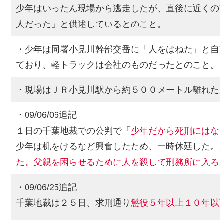
少年はいったん現場から逃走したが、直後に近くの
人だった」と供述しているとのこと。
・少年は同署小見川幹部交番に「人をはねた」と自
ており、軽トラックは会社のものだったとのこと。
・現場はＪＲ小見川駅から約５００メートル離れた
・09/06/06追記
１日の千葉地裁での公判で「
少年だから死刑にはな
少年は机をけるなど興奮したため、一時休廷した。
た。父親を困らせるために人を殺して刑務所に入ろ
・09/06/25追記
千葉地裁は２５日、求刑通り
懲役５年以上１０年以