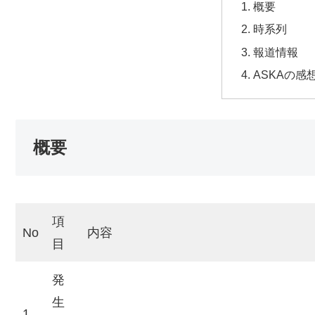
概要
時系列
報道情報
ASKAの感
概要
項
No
内容
目
発
生
1