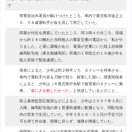
で
県警加治木署員が駆けつけたところ、車内で鹿児島市坂之上
６、５８歳運転手が血を流して死亡していた。
同署が付近を捜索していたところ、同３時４０分ごろ、現場
から約１キロ離れた当時無人の重富交番の電話から「私がや
りました」と署に通報があり、署員が交番にいた陸上自衛隊
練馬駐屯地（東京都練馬区）所属の１等陸士の１９歳少年を
殺人容疑で緊急逮捕した。
発表によると、少年は同２時半ごろ、タクシーを停車させ、
車内で運転手の首を刃物で切り、殺害した疑い。捜査関係者
によると、少年はＪＲ鹿児島中央駅で被害者のタクシーに乗
車。「
単に人を殺したかった
」と供述しているとのこと。
陸上幕僚監部広報室などによると、少年は２００７年３月に
入隊。練馬駐屯地の第１普通科連隊に配属となり、同駐屯地
内の官舎で生活していた。今年３月１９～２１日の予定で許
可を得て外出後、部隊に戻らず、連隊が捜索していた。
師団長によると、1士は北海道の高校を卒業後、昨年3月に入