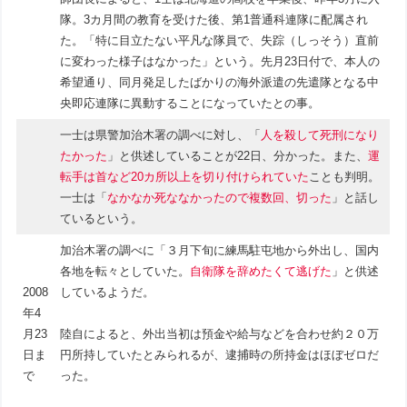
隊。3カ月間の教育を受けた後、第1普通科連隊に配属され
た。「特に目立たない平凡な隊員で、失踪（しっそう）直前
に変わった様子はなかった」という。先月23日付で、本人の
希望通り、同月発足したばかりの海外派遣の先遣隊となる中
央即応連隊に異動することになっていたとの事。
一士は県警加治木署の調べに対し、「
人を殺して死刑になり
たかった
」と供述していることが22日、分かった。また、
運
転手は首など20カ所以上を切り付けられていた
ことも判明。
一士は「
なかなか死ななかったので複数回、切った
」と話し
ているという。
加治木署の調べに「３月下旬に練馬駐屯地から外出し、国内
各地を転々としていた。
自衛隊を辞めたくて逃げた
」と供述
2008
しているようだ。
年4
月23
陸自によると、外出当初は預金や給与などを合わせ約２０万
日ま
円所持していたとみられるが、逮捕時の所持金はほぼゼロだ
で
った。