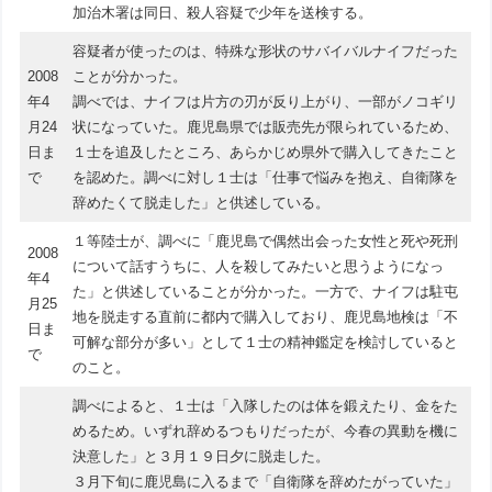
加治木署は同日、殺人容疑で少年を送検する。
容疑者が使ったのは、特殊な形状のサバイバルナイフだった
2008
ことが分かった。
年4
調べでは、ナイフは片方の刃が反り上がり、一部がノコギリ
月24
状になっていた。鹿児島県では販売先が限られているため、
日ま
１士を追及したところ、あらかじめ県外で購入してきたこと
で
を認めた。調べに対し１士は「仕事で悩みを抱え、自衛隊を
辞めたくて脱走した」と供述している。
１等陸士が、調べに「鹿児島で偶然出会った女性と死や死刑
2008
について話すうちに、人を殺してみたいと思うようになっ
年4
た」と供述していることが分かった。一方で、ナイフは駐屯
月25
地を脱走する直前に都内で購入しており、鹿児島地検は「不
日ま
可解な部分が多い」として１士の精神鑑定を検討していると
で
のこと。
調べによると、１士は「入隊したのは体を鍛えたり、金をた
めるため。いずれ辞めるつもりだったが、今春の異動を機に
決意した」と３月１９日夕に脱走した。
３月下旬に鹿児島に入るまで「自衛隊を辞めたがっていた」