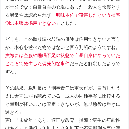
が十分でなく自暴自棄の心境にあった。殺人を快楽とす
る異常性は認められず、
興味本位で殺害したという検察
側の主張は採用できない
」とした。
どうも、この取り調べ段階の供述は信用できないと言う
か、本心を述べた物ではないと言う判断のようですね。
実際には空腹や睡眠不足の状態で自暴自棄になっていた
ところで発生した偶発的な事件
だったと解釈したようで
すね。
その結果、裁判長は「刑事責任は重大だが、自首したう
えに素直に罪も認めている。成人の同種事案に比較する
と量刑が軽いことは否定できないが、無期懲役は重きに
過ぎる」
更に「未成年であり、適正な教育、指導で更生の可能性
はある」と懲役５年以上１０年以下の不定期刑を言い渡