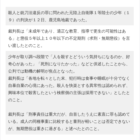
殺人と銃刀法違反の罪に問われた元陸上自衛隊１等陸士の少年（１
９）の判決が１２日、鹿児島地裁であった。
裁判長は「未成年であり、適正な教育、指導で更生の可能性はあ
る」と懲役５年以上１０年以下の不定期刑（求刑・無期懲役）を言
い渡したとのこと。
少年が取り調べ段階で「人を殺すとどういう気持ちになるのか、好
奇心があった」「死刑になりたかった」などと供述したことから、
公判では動機の解明が焦点となった。
裁判長は「各地を転々とした末、犯行時は食事や睡眠が十分でなく
自暴自棄の心境にあった。殺人を快楽とする異常性は認められず、
興味本位で殺害したという検察側の主張は採用できない」としたと
のこと。
裁判長は「刑事責任は重大だが、自首したうえに素直に罪も認めて
いる。成人の同種事案に比較すると量刑が軽いことは否定できない
が、無期懲役は重きに過ぎる」と述べたとのこと。