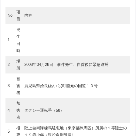
項
No
内容
目
発
生
1
日
時
場
2
2008年04月28日 事件発生、自首後に緊急逮捕
所
被
3
害
鹿児島県姶良(あいら)町脇元の国道１０号
者
加
4
害
タクシー運転手（58）
者
概
陸上自衛隊練馬駐屯地（東京都練馬区）所属の１等陸士の
5
要
１９歳少年（現役自衛隊員）