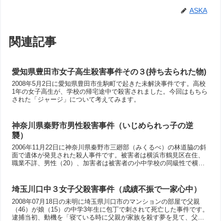
ASKA
関連記事
愛知県豊田市女子高生殺害事件その３(持ち去られた物)
2008年5月2日に愛知県豊田市生駒町で起きた未解決事件です。高校
1年の女子高生が、学校の帰宅途中で殺害されました。今回はもちら
された「ジャージ」について考えてみます。
神奈川県秦野市男性殺害事件（いじめられっ子の逆
襲）
2006年11月22日に神奈川県秦野市三廻部（みくるべ）の林道脇の斜
面で遺体が発見された殺人事件です。被害者は横浜市鶴見区在住、
職業不詳、男性（20）、加害者は被害者の小中学校の同級性で横浜
市鶴見区生麦のアルバイトの男性（20）です。しかし、この事件の
裏には、被害者からの長年の恐喝がありました。最後は「両親に金
を払わせる」と脅されて、被害者の殺害を決意したと言う経緯があ
埼玉川口中３女子父殺害事件（成績不振で一家心中）
ります。「窮鼠猫を噛む」という事件ですね。
2008年07月18日の未明に埼玉県川口市のマンションの部屋で父親
（46）が娘（15）の中学3年生に包丁で刺されて死亡した事件です。
逮捕当初、動機を「寝ている時に父親が家族を殺す夢を見て、父親