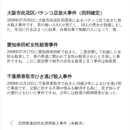
を殺そうと思いついた」と話して話題になった事件です。結局、動
機は成績不振を親に知られたくなくて、一家心中を企図した事件で
した。気になる点としては人の殺害行為や人の死などについて書い
大阪市此花区パチンコ店放火事件（四刑確定）
た漫画の影響があると言われている事ですね。
2009年07月05日に大阪市此花区四貫島にあるパチンコ店で起きた放
火殺人事件です。罪の無い人4人が死亡し、19人の男女が負傷しまし
た。生活に行き詰まった結果、自暴自棄で無敵の人になって、無差
別大量殺傷事件を実行・・・4人が死亡して死刑は当確でしたが、公
判では奇妙な主張をします。「絞首刑は残酷な刑罰であり、違法で
ある」生きたまま焼き殺された被害者の方がよほど残虐な方法だと
愛知幸田町女性殺害事件
思うのですが・・・詳細は本文を参照願います。
2008年07月17日に愛知県幸田町で起きた、二股交際して妊娠した女
性を殺害して、車の男達に襲われて女性が殺害されたと主張した事
件ですね。この二股交際で相手の女性を殺害と言う事件は鳥取県境
港市福定町女性殺害事件でも起きている事件なので、外国人だから
とか言う事は無いでしょう。私が気になるのは、その後の大胆な主
張ですね。このあたりは、やはり母国の警察のイメージもあったの
千葉県香取市ひき逃げ殺人事件
かな？
2008年11月10日に千葉県香取市で起きた19歳少年によるひき逃げ死
亡事故です。父親に対する不満や恨みを解消する為に、見ず知らず
の通行人をひいた事件ですね。少年には軽度の精神障害があった
り、父親からの暴力などもあったようですが、とは言え、そんな事
は被害者には関係の無い事なんですよね。
北関東連続幼女誘拐殺人事件（未解決）