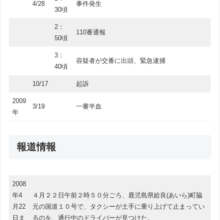
4/28
事件発生
30頃
2：
110番通報
50頃
3：
容疑者が交番に出頭、緊急逮捕
40頃
10/17
起訴
2009
3/19
一審半血
年
報道情報
2008
年4
４月２２日午前２時５０分ごろ、鹿児島県姶良(あいら)町脇
月22
元の国道１０号で、タクシーが土手に乗り上げて止まってい
日ま
るのを、通行中のドライバーが見つけた。