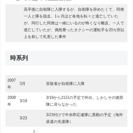
高卒後に自衛隊に入隊するが、自衛隊を辞めたくて、同僚
一人と隊を脱走、1ヶ月ほど各地を転々と逃亡していた
が、同行した同僚は一緒にいるのが怖くなり離反、一人で
逃亡していたが、偶然乗ったタクシーの運転手を20カ所以
上を刺して札害した事件
時系列
2007
3月
容疑者が自衛隊に入隊
年
2008
3/19から21日の予定で外出、しかしその後部
3/19
年
隊に戻らなかった
3/23付けで中央即応連隊に異動の予定（海外
3/23
派遣の先遣隊）
2：