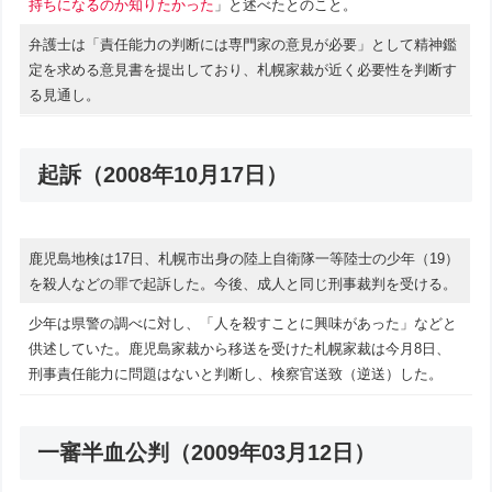
持ちになるのか知りたかった
」と述べたとのこと。
弁護士は「責任能力の判断には専門家の意見が必要」として精神鑑
定を求める意見書を提出しており、札幌家裁が近く必要性を判断す
る見通し。
起訴（2008年10月17日）
鹿児島地検は17日、札幌市出身の陸上自衛隊一等陸士の少年（19）
を殺人などの罪で起訴した。今後、成人と同じ刑事裁判を受ける。
少年は県警の調べに対し、「人を殺すことに興味があった」などと
供述していた。鹿児島家裁から移送を受けた札幌家裁は今月8日、
刑事責任能力に問題はないと判断し、検察官送致（逆送）した。
一審半血公判（2009年03月12日）