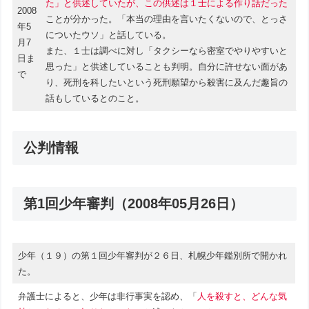
た」と供述していたが、この供述は１士による作り話だった
2008
ことが分かった。「本当の理由を言いたくないので、とっさ
年5
についたウソ」と話している。
月7
また、１士は調べに対し「タクシーなら密室でやりやすいと
日ま
思った」と供述していることも判明。自分に許せない面があ
で
り、死刑を科したいという死刑願望から殺害に及んだ趣旨の
話もしているとのこと。
公判情報
第1回少年審判（2008年05月26日）
少年（１９）の第１回少年審判が２６日、札幌少年鑑別所で開かれ
た。
弁護士によると、少年は非行事実を認め、「
人を殺すと、どんな気