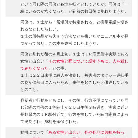
という同じ隊の同僚と各地を転々としていたが、同僚は「一
緒にいるのが怖くなった」と到着の数日後に別れたようだ。
同僚は、１士から「居場所が特定される」と携帯電話を壊さ
れるなどしたらしい。
１士の所持品から失そう方法などを書いたマニュアル本が見
つかっており、この本を参考にしたようだ。
同僚と別れた後の４月上旬、１士はＪＲ鹿児島中央駅である
女性と出会い「
その女性と死について話すうちに、人を殺し
てみたくなった
」との事。
１士は２２日未明に殺人を決意し、被害者のタクシー運転手
の姿が偶然目に入ったため、事件を起こしたと供述している
とのこと。
容疑者と行動をともにし、その後、行方不明になっていた同
じ部隊の同僚の１等陸士が２５日午後３時過ぎ、実家に近い
長野県内のＪＲ駅付近で、行方を捜していた陸自隊員によっ
て発見され、身柄を確保された。
動機について「
ある女性と出会い、死や死刑に興味を持っ