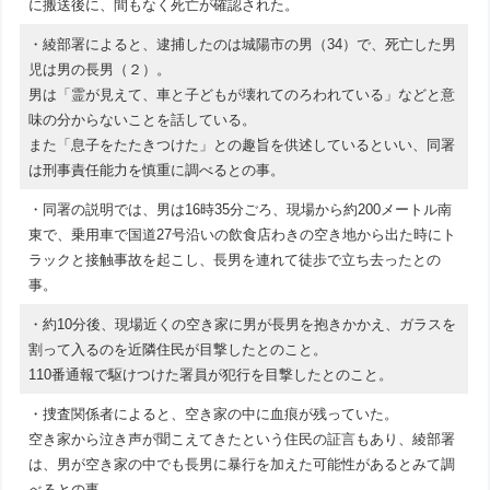
に搬送後に、間もなく死亡が確認された。
・綾部署によると、逮捕したのは城陽市の男（34）で、死亡した男
児は男の長男（２）。
男は「霊が見えて、車と子どもが壊れてのろわれている」などと意
味の分からないことを話している。
また「息子をたたきつけた」との趣旨を供述しているといい、同署
は刑事責任能力を慎重に調べるとの事。
・同署の説明では、男は16時35分ごろ、現場から約200メートル南
東で、乗用車で国道27号沿いの飲食店わきの空き地から出た時にト
ラックと接触事故を起こし、長男を連れて徒歩で立ち去ったとの
事。
・約10分後、現場近くの空き家に男が長男を抱きかかえ、ガラスを
割って入るのを近隣住民が目撃したとのこと。
110番通報で駆けつけた署員が犯行を目撃したとのこと。
・捜査関係者によると、空き家の中に血痕が残っていた。
空き家から泣き声が聞こえてきたという住民の証言もあり、綾部署
は、男が空き家の中でも長男に暴行を加えた可能性があるとみて調
べるとの事。