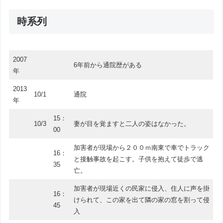
時系列
2007
6年前から通院歴がある
年
2013
10/1
通院
年
15：
10/3
妻が目を覚ますと二人の姿はなかった。
00
加害者が現場から２００ｍ南東で車でトラック
16：
と接触事故を起こす。子供を抱えて徒歩で逃
35
亡。
加害者が現場近くの民家に侵入、住人に声を掛
16：
けられて、この家を出て隣の家の窓を割って侵
45
入