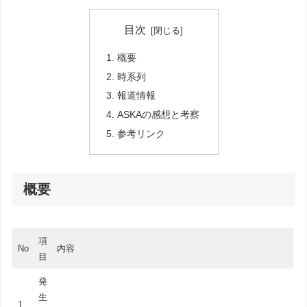
目次
概要
時系列
報道情報
ASKAの感想と考察
参考リンク
概要
項
No
内容
目
発
生
1