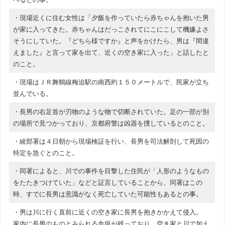
・現場近くに住む女性は「夕飯を作っていたら赤ちゃんを抱いた男
が家に入ってきた。赤ちゃんはだっこされてにこにこして機嫌よさ
そうにしていた。『どちら様ですか』と声をかけたら、男は『間違
えました』と言って家を出て、近くの空き家に入った」と話したと
のこと。
・現場はＪＲ舞鶴線梅迫駅の南西約１５０メートルで、民家が立ち
並んでいる。
・長男の右足首が刃物のような物で切断されていた。足の一部が別
の場所で見つかっており、京都府警は凶器を捜しているとのこと。
・綾部署は４日朝から現場検証を行い、長男を司法解剖して死因の
特定を急ぐとのこと。
・同署によると、川での事件を目撃した住民が「人形のようなもの
をたたきつけていた」などと証言していることから、同署はこの
時、すでに長男は意識がなく死亡していた可能性もあるとの事。
・男は川に行く直前に近くの空き家に長男を抱きかかえて侵入。
家内に長男のものとみられる血痕が残っており、空き家と川で加え