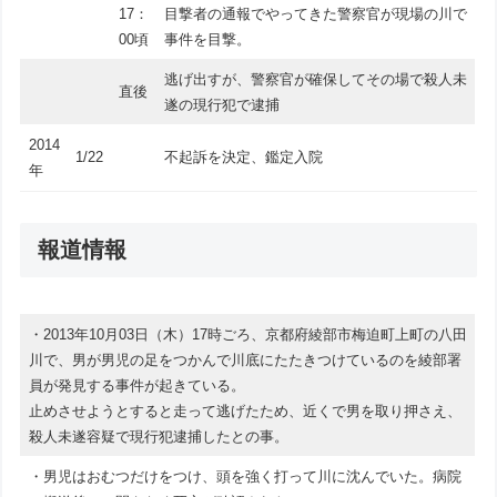
17：
目撃者の通報でやってきた警察官が現場の川で
00頃
事件を目撃。
逃げ出すが、警察官が確保してその場で殺人未
直後
遂の現行犯で逮捕
2014
1/22
不起訴を決定、鑑定入院
年
報道情報
・2013年10月03日（木）17時ごろ、京都府綾部市梅迫町上町の八田
川で、男が男児の足をつかんで川底にたたきつけているのを綾部署
員が発見する事件が起きている。
止めさせようとすると走って逃げたため、近くで男を取り押さえ、
殺人未遂容疑で現行犯逮捕したとの事。
・男児はおむつだけをつけ、頭を強く打って川に沈んでいた。病院