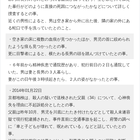
た暴行がどのように直接の死因につながったかなどについて詳しく
捜査するとの事。
近くの男性によると、男は空き家から外に出た後、隣の家の外にあ
る蛇口で手を洗っていたとのこと。
・空き家の床に複数の血痕が見つかったほか、男児の首に絞められ
たような痕も見つかったとの事。
更に目撃者によると、横たわる長男の頭を踏んづけていたとの事。
・６年前から精神疾患で通院歴があり、犯行前日の２日も通院して
いた。男は妻と長男の３人暮らし。
妻がこの日午後３時頃起きたら、２人の姿がなかったとの事。
・2014年01月22日
京都地検は、殺人の疑いで送検された父親（34）について、心神喪
失を理由に不起訴処分としたとの事。
父親は昨年10月、男児を川底にたたき付けたなどとして殺人未遂容
疑で現行犯逮捕された。事件直前に交通事故を起こし、府警の調べ
に「車と子どもが壊れて、呪われている」などと話していたとの
事。