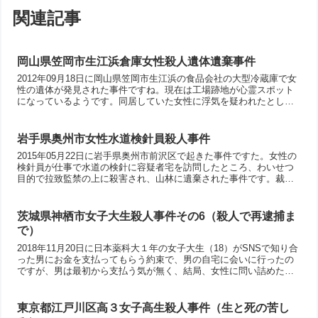
関連記事
岡山県笠岡市生江浜倉庫女性殺人遺体遺棄事件
2012年09月18日に岡山県笠岡市生江浜の食品会社の大型冷蔵庫で女
性の遺体が発見された事件ですね。現在は工場跡地が心霊スポット
になっているようです。同居していた女性に浮気を疑われたとして
も、いきなり殺害してしまうものだろうか？感情的にカッとなって
と言うのはありがちなのですが、首を踏んで異常が起きた時に、踏
みとどまれれば人殺しにはならなかったんじゃないかな？交際相手
岩手県奥州市女性水道検針員殺人事件
は選びましょう。
2015年05月22日に岩手県奥州市前沢区で起きた事件ですた。女性の
検針員が仕事で水道の検針に容疑者宅を訪問したところ、わいせつ
目的で拉致監禁の上に殺害され、山林に遺棄された事件です。裁判
長は「猟奇的ともいえる異常な行為まで行い、卑劣で凶悪。生涯を
もって罪を償うのが相当」として、「無期懲役」を言い渡しまし
た。女性が単独で仕事をするような場合、被害を防止するような対
茨城県神栖市女子大生殺人事件その6（殺人で再逮捕ま
策が必要であると思います。
で）
2018年11月20日に日本薬科大１年の女子大生（18）がSNSで知り合
った男にお金を支払ってもらう約束で、男の自宅に会いに行ったの
ですが、男は最初から支払う気が無く、結局、女性に問い詰めたと
ころで、追い詰められた男が凶行に及んだ事件です。今回は殺人で
逮捕される前の段階で推定される事件の経緯について考えてみま
す。経緯を考えていくと、容疑者側に問題があるのは当然として、
東京都江戸川区高３女子高生殺人事件（生と死の苦し
いくつか不幸な偶然も重なったのかと推測しています。