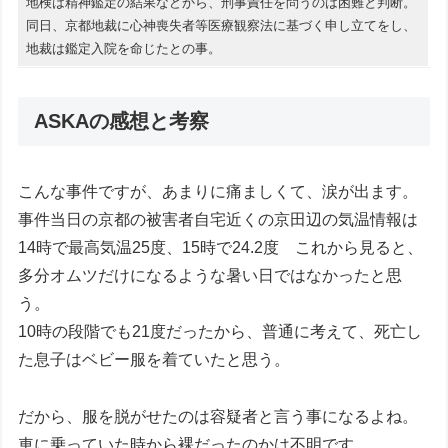
地検は精神鑑定の結果などから、刑事責任を問うのは困難と判断。
同日、京都地裁に心神喪失者等医療観察法に基づく申し立てをし、
地裁は鑑定入院を命じたとの事。
ASKAの感想と考察
こんな事件ですが、あまりに痛ましくて、涙が出ます。
事件当日の京都の被害者自宅近くの京田辺の気温情報は
14時で最高気温25度、15時で24.2度 これから見ると、
多分オムツだけになるような暑い日ではなかったと思
う。
10時の段階でも21度だったから、普通に考えて、死亡し
た息子はベビー服を着ていたと思う。
だから、服を脱がせたのは容疑者と言う事になるよね。
車に乗っていた時から裸だったのかは不明です。