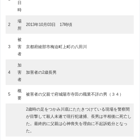
日
時
場
2
2013年10月03日 17時頃
所
被
3
害
京都府綾部市梅迫町上町の八田川
者
加
4
害
加害者の2歳長男
者
概
5
被害者の父親で府城陽市寺田の職業不詳の男（３４）
要
2歳時の足をつかみ川底にたたきつけている現場を警察間
が目撃して殺人未遂で現行犯逮捕、長男は半相後に死亡し
た。最終的に父親は心神喪失を理由に不起訴処分となっ
た。