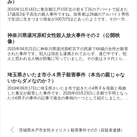
み）
2015年11月14日に東京都江戸川区北小岩６丁目のアパートで起きた
17歳高3女子高生の殺人事件ですね。加害者は29歳のアルバイト男性
で生活に生きづまり借金が100万円ほどあったようです。その一方で
420本のDVDを収集しその中には「首絞め」のタイトルがあった物が
複数あったようです。自ら自殺する事もできず、最後は自首してい
ます。自ら死の苦しみを理解できたなら殺害された女子高生の苦し
神奈川県湯河原町女性殺人放火事件その２（公開映
みも理解して欲しいですね。
像）
2015年04月21日に神奈川県湯河原町宮下の民家で66歳の女性が殺害
された事件です。犯人は現在も逮捕されておらず、逃亡中です。犯
人と思われる人物が防亀に写っていました。その姿は３０代くらい
で身長１７０センチ程度、グレーのウインドブレーカー姿。今回は
翌年の2016年に神奈川県警が公開した当日の午前にJR湯河原駅構内
の防犯カメラ映像についてです。紙袋が目立ってますね。
埼玉県さいたま市小４男子殺害事件（本当の親じゃな
いからダメなのか？）
2019年09月17日に埼玉県さいたま市で起きた小4男子を母親と再婚
した養父が殺害した事件です。2026年03月23日に京都で不明となっ
た小6男子の事件の記事で過去の事例の一つとして紹介しました。た
だし、どうも養父の事情は少し違うようですね。そのあたりは今後
の捜査を待ちましょう。そして、この埼玉の事件では、動機が衝撃
です。「本当の親じゃない」と言う言葉が切っ掛けで衝動的に殺害
してしまった事件です。
茨城県水戸市女性ネイリスト殺害事件その3（容疑者逮捕）