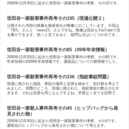
2000年12月30日に起きた世田谷一家殺害事件の考察、その15です。
世田谷一家殺害事件再考その195（現場公開２）
公開された内部の映像を報道各社が映像にのこしています。今回は
「TBS」さんと「news23」さんですね。映像は現在もYouTubeで見
る事ができます。色々と見てみると、疑問な点はいくつか出てきま
すね。このあたりも考えてみました。
世田谷一家殺害事件再考その85（09年年末情報）
2000年12月30日に起きた世田谷一家殺害事件の考察、その85です。
年末恒例の2009年年末情報です。遺留品についての新情報でした。
世田谷一家殺害事件再考その156（指紋掌紋問題）
現場に残された指紋、掌紋の場所と足跡を絡めて、犯行順を考えて
みました。実際のところ、現場に残された、指紋掌紋の数が少なす
ぎます。それは足跡も同じなんですよね。矛盾なく全てを説明でき
る方法があるだろうか？
世田谷一家殺人事件再考その45（ヒップバッグから発
見された物）
2000年12月30日に起きた世田谷一家殺害事件の考察、その4です。
遺留品のヒップバッグから発見された物について考えます。