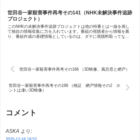
世田谷一家殺害事件再考その141（NHK未解決事件追跡
プロジェクト）
このNHKの未解決事件追跡プロジェクトは他の特番とは一線を画し
て独自の情報収集に力を入れています。番組の視聴者から情報を募
り、番組作成の基礎情報としているのは、ダテに視聴料取ってない
よねと思わせてくれる部分です。なので捜査本部も把握していな
い、新情報が発掘されていますね。その意味では興味深い番組で
す。
世田谷一家殺害事件再考その186 （3D映像、風呂窓と網戸）
世田谷一家殺害事件再考その188 （検証 網戸情報その2 ホ
ントは凄い3D映像）
コメント
ASKA
より:
2025-12-18 19:52