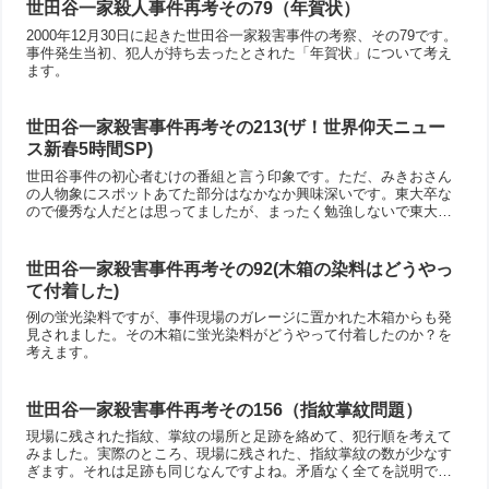
世田谷一家殺人事件再考その79（年賀状）
2000年12月30日に起きた世田谷一家殺害事件の考察、その79です。
事件発生当初、犯人が持ち去ったとされた「年賀状」について考え
ます。
世田谷一家殺害事件再考その213(ザ！世界仰天ニュー
ス新春5時間SP)
世田谷事件の初心者むけの番組と言う印象です。ただ、みきおさん
の人物象にスポットあてた部分はなかなか興味深いです。東大卒な
ので優秀な人だとは思ってましたが、まったく勉強しないで東大に
入学していると聞くと、ちょっと次元が違うのかもしれないと思い
ますね。
世田谷一家殺害事件再考その92(木箱の染料はどうやっ
て付着した)
例の蛍光染料ですが、事件現場のガレージに置かれた木箱からも発
見されました。その木箱に蛍光染料がどうやって付着したのか？を
考えます。
世田谷一家殺害事件再考その156（指紋掌紋問題）
現場に残された指紋、掌紋の場所と足跡を絡めて、犯行順を考えて
みました。実際のところ、現場に残された、指紋掌紋の数が少なす
ぎます。それは足跡も同じなんですよね。矛盾なく全てを説明でき
る方法があるだろうか？