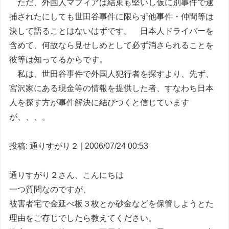
ただ、外国人マフィアは結束も堅いし仮に別事件で逮
捕されたにしても世田谷事件に限らず他事件・仲間等は
決して語ることはないはずです。 日本人ドライバーを
含めて、何故なら見せしめとして必ず消さられることを
彼等は知ってるからです。
私は、世田谷事件で外国人犯行者を探すより、先ず、
宮沢家にある現金等の情報を提供した者、すなわち日本
人を探す方が事件解決に結びつくと信じています
が、、、。
投稿: 通りすがり２ | 2006/07/24 00:53
通りすがり２さん、こんにちは
一つ質問なのですが、
被害者宅で金延べ板３枚とか砂金などを保管しようとた
理由をご存じでしたら教えてください。