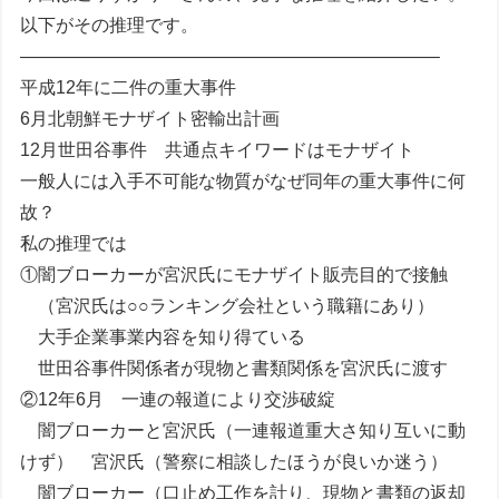
以下がその推理です。
———————————————————————–
平成12年に二件の重大事件
6月北朝鮮モナザイト密輸出計画
12月世田谷事件 共通点キイワードはモナザイト
一般人には入手不可能な物質がなぜ同年の重大事件に何
故？
私の推理では
①闇ブローカーが宮沢氏にモナザイト販売目的で接触
（宮沢氏は○○ランキング会社という職籍にあり）
大手企業事業内容を知り得ている
世田谷事件関係者が現物と書類関係を宮沢氏に渡す
②12年6月 一連の報道により交渉破綻
闇ブローカーと宮沢氏（一連報道重大さ知り互いに動
けず） 宮沢氏（警察に相談したほうが良いか迷う）
闇ブローカー（口止め工作を計り、現物と書類の返却