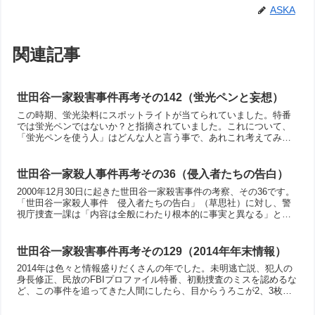
ASKA
関連記事
世田谷一家殺害事件再考その142（蛍光ペンと妄想）
この時期、蛍光染料にスポットライトが当てられていました。特番
では蛍光ペンではないか？と指摘されていました。これについて、
「蛍光ペンを使う人」はどんな人と言う事で、あれこれ考えてみま
した。蛍光ペンはギャンブルには向かないようですね。
世田谷一家殺人事件再考その36（侵入者たちの告白）
2000年12月30日に起きた世田谷一家殺害事件の考察、その36です。
「世田谷一家殺人事件 侵入者たちの告白」（草思社）に対し、警
視庁捜査一課は「内容は全般にわたり根本的に事実と異なる」との
異例のコメントを発表した。
世田谷一家殺害事件再考その129（2014年年末情報）
2014年は色々と情報盛りだくさんの年でした。未明逃亡説、犯人の
身長修正、民放のFBIプロファイル特番、初動捜査のミスを認めるな
ど、この事件を追ってきた人間にしたら、目からうろこが2、3枚落
ちたぐらいの感覚かもしれません。事件当初の捜査側の雰囲気は入
江さんの「この悲しみが・・・」に生々しく書かれていますね。