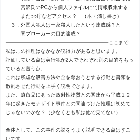
宮沢氏のPCから個人ファイルにて情報収集する
また○○庁などアクセス？ （本・濁し書き）
３．外国人犯人は一家殺人したという達成感？と
闇ブローカーの目的達成？
————————————————————–ここまで
私はこの推理はなかなか説得力があると思います。
評価している点は実行犯が2人でそれぞれ別の目的をもっ
ていると言う点。
これは残虐な殺害方法や金を奪おうとする行動と書類を
散乱させた行動を上手く説明できます。
また、遺留品にあった放射性物質との関連から平成１２
年に起きたモナザイト事件との関連づけた推理は初めて
じゃないのかな？（少なくとも私は他で見てない）
全体として、この事件の謎をうまく説明できる点はすご
いです。