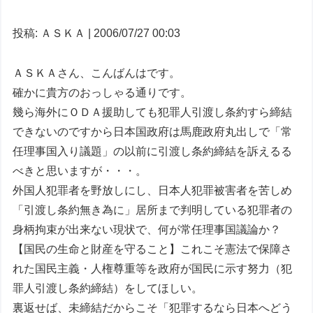
投稿: ＡＳＫＡ | 2006/07/27 00:03
ＡＳＫＡさん、こんばんはです。
確かに貴方のおっしゃる通りです。
幾ら海外にＯＤＡ援助しても犯罪人引渡し条約すら締結
できないのですから日本国政府は馬鹿政府丸出しで「常
任理事国入り議題」の以前に引渡し条約締結を訴えるる
べきと思いますが・・・。
外国人犯罪者を野放しにし、日本人犯罪被害者を苦しめ
「引渡し条約無き為に」居所まで判明している犯罪者の
身柄拘束が出来ない現状で、何が常任理事国議論か？
【国民の生命と財産を守ること】これこそ憲法で保障さ
れた国民主義・人権尊重等を政府が国民に示す努力（犯
罪人引渡し条約締結）をしてほしい。
裏返せば、未締結だからこそ「犯罪するなら日本へどう