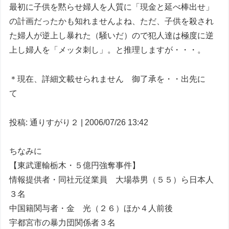
最初に子供を黙らせ婦人を人質に「現金と延べ棒出せ」
の計画だったかも知れませんよね、ただ、子供を殺され
た婦人が逆上し暴れた（騒いだ）ので犯人達は極度に逆
上し婦人を「メッタ刺し」。と推理しますが・・・。
＊現在、詳細文載せられません 御了承を・・出先に
て
投稿: 通りすがり２ | 2006/07/26 13:42
ちなみに
【東武運輸栃木・５億円強奪事件】
情報提供者・同社元従業員 大場恭男（５５）ら日本人
３名
中国籍関与者・金 光（２６）ほか４人前後
宇都宮市の暴力団関係者３名