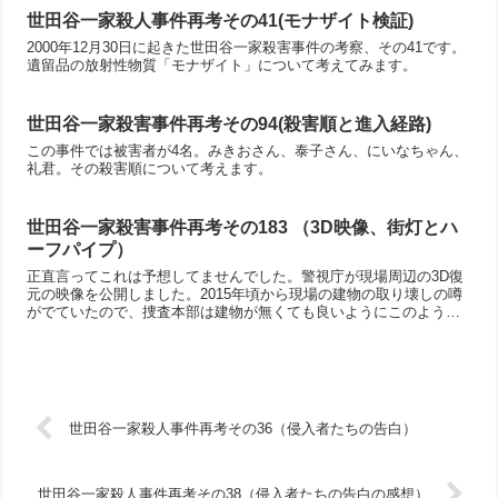
世田谷一家殺人事件再考その41(モナザイト検証)
2000年12月30日に起きた世田谷一家殺害事件の考察、その41です。
遺留品の放射性物質「モナザイト」について考えてみます。
世田谷一家殺害事件再考その94(殺害順と進入経路)
この事件では被害者が4名。みきおさん、泰子さん、にいなちゃん、
礼君。その殺害順について考えます。
世田谷一家殺害事件再考その183 （3D映像、街灯とハ
ーフパイプ）
正直言ってこれは予想してませんでした。警視庁が現場周辺の3D復
元の映像を公開しました。2015年頃から現場の建物の取り壊しの噂
がでていたので、捜査本部は建物が無くても良いようにこのような
3Dで現場環境を復元する作業を行ったのかもしれませんね。でも、
いままで分からなかった事件当時の現場周辺の様子が分かる貴重な
映像です。今回は街灯とハーフパイプについて考えてみました。
世田谷一家殺人事件再考その36（侵入者たちの告白）
世田谷一家殺人事件再考その38（侵入者たちの告白の感想）