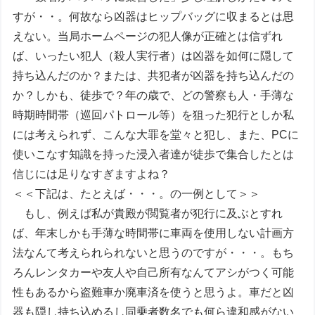
すが・・。何故なら凶器はヒップバッグに収まるとは思
えない。当局ホームページの犯人像が正確とは信ずれ
ば、いったい犯人（殺人実行者）は凶器を如何に隠して
持ち込んだのか？または、共犯者が凶器を持ち込んだの
か？しかも、徒歩で？年の歳で、どの警察も人・手薄な
時期時間帯（巡回パトロール等）を狙った犯行としか私
には考えられず、こんな大罪を堂々と犯し、また、PCに
使いこなす知識を持った浸入者達が徒歩で集合したとは
信じには足りなすぎますよね？
＜＜下記は、たとえば・・・。の一例として＞＞
もし、例えば私が貴殿が閲覧者が犯行に及ぶとすれ
ば、年末しかも手薄な時間帯に車両を使用しない計画方
法なんて考えられられないと思うのですが・・・。もち
ろんレンタカーや友人や自己所有なんてアシがつく可能
性もあるから盗難車か廃車済を使うと思うよ。車だと凶
器も隠し持ち込めるし同乗者数名でも何ら違和感がない