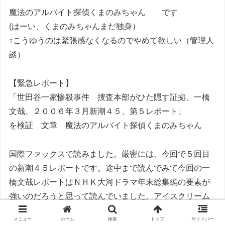
魔法のアルバイト探偵くまのみちゃん です
(はーい、くまのみちゃんまだ独身）
↑こうゆうのは緊張感なくなるのでやめて欲しい（管理人
談）
【緊急レポート】
「世田谷一家惨殺事件 捜査本部がひた隠す証拠、一橋
文哉、２００６年３月新潮４５、第５レポート」
を検証 文章 魔法のアルバイト探偵くまのみちゃん
国際ファックスで読みました。厳密には、今回で５回目
の新潮４５レポートです。途中まで読んでみて今回の一
橋文哉レポートはＮＨＫ大河ドラマ年末総集編の要素が
強いのだろうと思って読んでいました。アイスクリーム
の空箱がいままでの通説の４つから５つに、また犯人は
メニュー
ホーム
検索
トップ
サイドバー
キムチを食べていたなどは新事実のようですが