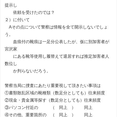
提示し
依頼を受けたのでは？
２）に付いて
Aその点について警察は情報を全て開示しないでしょ
う。
血痕付の靴痕は一足分公表したが、仮に別加害者が
宮沢家
にある靴等使用し履替えて退居すれば推定加害者人
数位し
か判らないだろう。
警察当局に捜査にあたり重要視して頂きたい事項は
①書類散乱区域の靴種類（数足分としても）往来頻度
②現金・貴金属等探す（数足分としても）往来頻度
③パソコン付近の （ 同上 ） 同上
④その他、重要箇所の （ 同上 ） 同上