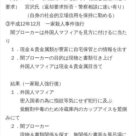
要求） 宮沢氏（返却要求拒否・警察相談に迷い有り）
（自身の社会的立場信用を保持に勤める）
③平成12年12月 一家殺人事件強行
闇ブローカーは外国人マフィアを見方に付けるに当た
り
１．現金＆貴金属類が豊富に自宅保管との情報を出す
２．闇ブローカーの目的は現物と書類引き上げ
外国人マフィアは現金＆貴金属目当て
結果（一家殺人強行後）
１．外国人マフィア
密入国者の為に指紋等気にせず犯行に及ぶ
覚醒剤中毒のため冷蔵庫内のカップアイスを鷲掴
みにて
２．闇ブローカー
現物＆書類関係を探す 無関係な書面を風呂場に