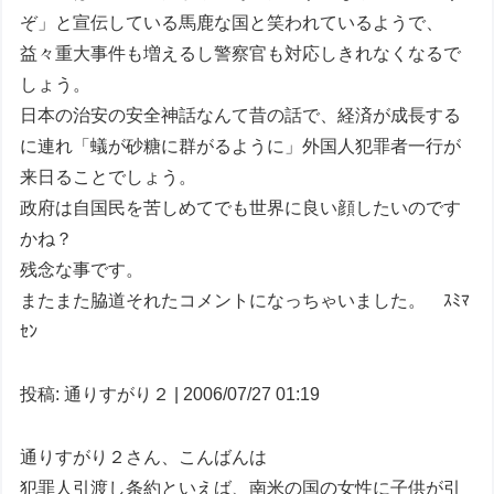
ぞ」と宣伝している馬鹿な国と笑われているようで、
益々重大事件も増えるし警察官も対応しきれなくなるで
しょう。
日本の治安の安全神話なんて昔の話で、経済が成長する
に連れ「蟻が砂糖に群がるように」外国人犯罪者一行が
来日ることでしょう。
政府は自国民を苦しめてでも世界に良い顔したいのです
かね？
残念な事です。
またまた脇道それたコメントになっちゃいました。 ｽﾐﾏ
ｾﾝ
投稿: 通りすがり２ | 2006/07/27 01:19
通りすがり２さん、こんばんは
犯罪人引渡し条約といえば、南米の国の女性に子供が引