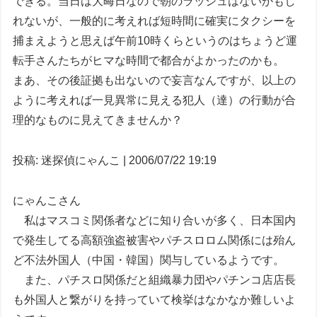
できる。当日は大晦日なので朝のラッシュはないかもし
れないが、一般的に考えれば短時間に確実にタクシーを
捕まえようと思えば午前10時くらというのはちょうど運
転手さんたちがヒマな時間で都合がよかったのかも。
まあ、その後証拠も出ないので妄言なんですが、以上の
ように考えれば一見異常に見える犯人（達）の行動が合
理的なものに見えてきませんか？
投稿: 迷探偵にゃんこ | 2006/07/22 19:19
にゃんこさん
私はマスコミ関係者などに知り合いが多く、日本国内
で発生してる高額強盗被害やパチスロロム関係には殆ん
ど不法外国人（中国・韓国）関与しているようです。
また、パチスロ関係だと組織暴力団やパチンコ店店長
も外国人と繋がりを持っていて検挙はなかなか難しいよ