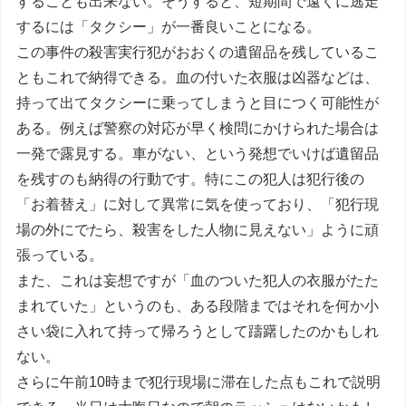
することも出来ない。そうすると、短期間で遠くに逃走
するには「タクシー」が一番良いことになる。
この事件の殺害実行犯がおおくの遺留品を残しているこ
ともこれで納得できる。血の付いた衣服は凶器などは、
持って出てタクシーに乗ってしまうと目につく可能性が
ある。例えば警察の対応が早く検問にかけられた場合は
一発で露見する。車がない、という発想でいけば遺留品
を残すのも納得の行動です。特にこの犯人は犯行後の
「お着替え」に対して異常に気を使っており、「犯行現
場の外にでたら、殺害をした人物に見えない」ように頑
張っている。
また、これは妄想ですが「血のついた犯人の衣服がたた
まれていた」というのも、ある段階まではそれを何か小
さい袋に入れて持って帰ろうとして躊躇したのかもしれ
ない。
さらに午前10時まで犯行現場に滞在した点もこれで説明