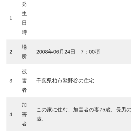
発
生
1
日
時
場
2
2008年06月24日 7：00頃
所
被
3
害
千葉県柏市鷲野谷の住宅
者
加
この家に住む、加害者の妻75歳、長男の
4
害
歳。
者