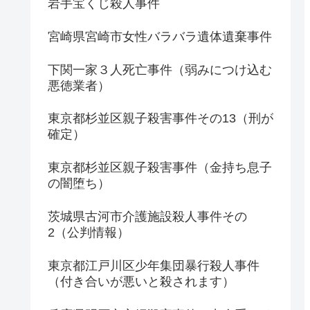
岩手宝くじ殺人事件
宮崎県宮崎市女性バラバラ遺体遺棄事件
下関一家３人死亡事件（弱みにつけ込む
悪徳業者）
東京都杉並区親子殺害事件その13（刑が
確定）
東京都杉並区親子殺害事件（金持ち息子
の闇堕ち）
茨城県古河市介護施設殺人事件その
2（公判情報）
東京都江戸川区少年集団暴行殺人事件
（付き合いが悪いと殺されます）