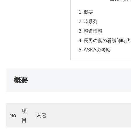
概要
時系列
報道情報
長男の妻の看護師時代
ASKAの考察
概要
項
No
内容
目