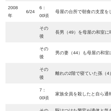
2008
6：
6/24
母屋の台所で朝食の支度を
年
00頃
その
長男（49）を母屋の和室に
後
その
男の妻（44）も母屋の和室
後
その
離れの2階で寝ていた孫（4
後
7：
家族全員を殺したと自ら通
00頃
その
駆けつけた警官が遺体と気