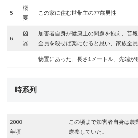
概
5
この家に住む世帯主の77歳男性
要
凶
加害者自身が健康上の問題を抱え、普段
6
器
全員を殺せば楽になると思い、家族全員
物置にあった、長さ1メートル、先端が
時系列
2000
この頃まで加害者自身は農
年頃
療養していた。