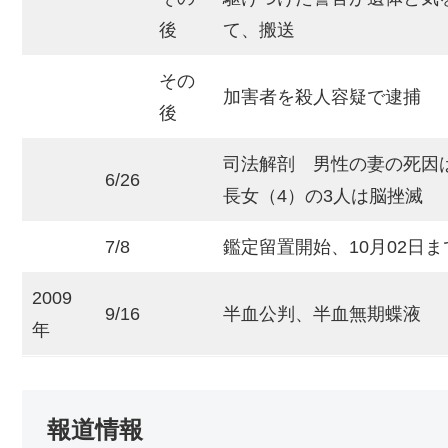
後
て、搬送
その
加害者を殺人容疑で逮捕
後
司法解剖 男性の妻の死因は
6/26
長女（4）の3人は脳挫滅
7/8
鑑定留置開始、10月02日ま
2009
9/16
半血公判、半血無期蝶液
年
報道情報