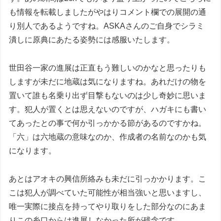
も情報を転載しましたがやはりコメント欄での展開の通
り別人であるようですね。ASKAさんのご自身でシラミ
潰しに原典にあたる姿勢には感服いたします。
世田谷一家の進展は正直もう難しいのかなと思ったりも
しますが未だに地蔵は気になりますね。あれだけの物を
置いて誰も名乗り出ず目撃もないのは少し奇妙に思いま
す。犯人が置くとは思えないのですが、ハガキにも書い
てあったとの事で何か引っかかる節があるのですかね。
「六」は六地蔵の意味なのか、作成者の名前なのかも気
になります。
あとはアオキの興信所絡みも未だに引っかかります。こ
こは犯人が調べていた可能性が相当強いと思いますし、
唯一実際に接点を持ってやり取りをした部分なのにあま
りこの糸口からは進展しなかった所が残念です。