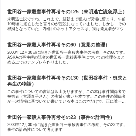
世田谷一家殺害事件再考その125（未明逃亡説急浮上）
未明逃亡説ですね、これまで、翌朝まで犯人は現場に留まり、午前
10時頃に逃亡したと言うのが定説になっていました。しかし、その
根拠となっていた、2回目のネットアクセスは、実は発見者がマウス
に触った結果可能性が浮上した為、未明に逃亡した可能性を捜査本
部が認める形となりました。
世田谷一家殺人事件再考その60（意見の整理）
2000年12月30日に起きた世田谷一家殺害事件の考察、その60です。
ASKAの事件簿の読者の世田谷一家殺害事件についての推理をまと
める上でのテンプレを作りました。
世田谷一家殺害事件再考その130（世田谷事件・喪失と
再生の物語）
この事件についての書籍は沢山ありますが、この本は事件関係者で
被害者（宮澤泰子さん）の実姉が書いた本です。この事件の関係者
が一次情報に基づいてい書いている本はこの本だけで、正に唯一無
二です。私はこの事件を知る上で読まなければならい情報は最低2つ
あると考えています。一つは捜査本部が書いているPDF、もう一つ
はこの「この悲しみの意味を知ることができるなら―世田谷事件・
世田谷一家殺人事件再考その23（事件の計画性）
喪失と再生の物語」ですね。
2000年12月30日に起きた世田谷一家殺害事件の考察、その23です。
事件の計画性について考えます