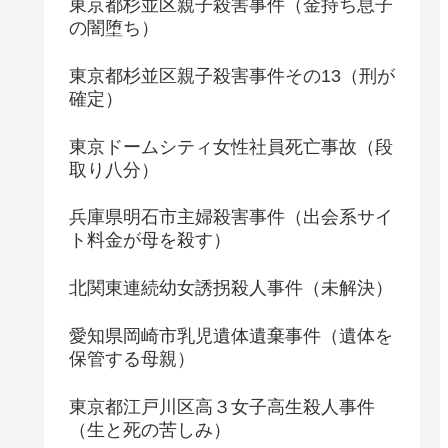
東京都杉並区親子殺害事件（金持ち息子
の闇堕ち）
東京都杉並区親子殺害事件その13（刑が
確定）
東京ドームシティ女性社員死亡事故（段
取り八分）
兵庫県明石市主婦殺害事件（出会系サイ
ト料金が母を殺す）
北関東連続幼女誘拐殺人事件（未解決）
愛知県岡崎市乳児遺体遺棄事件（遺体を
保管する母親）
東京都江戸川区高３女子高生殺人事件
（生と死の苦しみ）