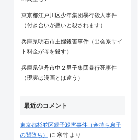
東京都江戸川区少年集団暴行殺人事件
（付き合いが悪いと殺されます）
兵庫県明石市主婦殺害事件（出会系サイ
ト料金が母を殺す）
兵庫県伊丹市中２男子集団暴行死事件
（現実は漫画とは違う）
最近のコメント
東京都杉並区親子殺害事件（金持ち息子
の闇堕ち）
に
寒竹
より