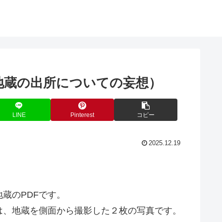
（地蔵の出所についての妄想）
LINE
Pinterest
コピー
2025.12.19
蔵のPDFです。
は、地蔵を側面から撮影した２枚の写真です。