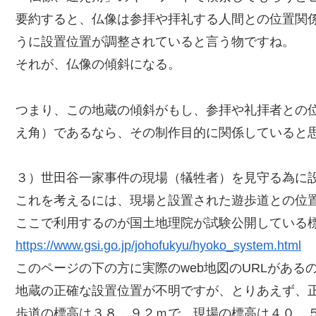
要約すると、仏像は参拝や拝礼する人間との位置関
うに設置位置が調整されていると言う物ですね。
それが、仏像の傾斜になる。
つまり、この地蔵の傾斜がもし、参拝や礼拝者との
え角）であるなら、その制作目的に関係していると
３）世田谷一家事件の現場（犠牲者）を見守る為に
これを考えるには、現場と設置された遊歩道との位
ここで利用するのが国土地理院が試験公開している標
https://www.gsi.go.jp/johofukyu/hyoko_system.html
このページの下の方に実際のweb地図のURLがあ
地蔵の正確な設置位置が不明ですが、とりあえず、
歩道の標高は３８．９２ｍで、現場の標高は４０．