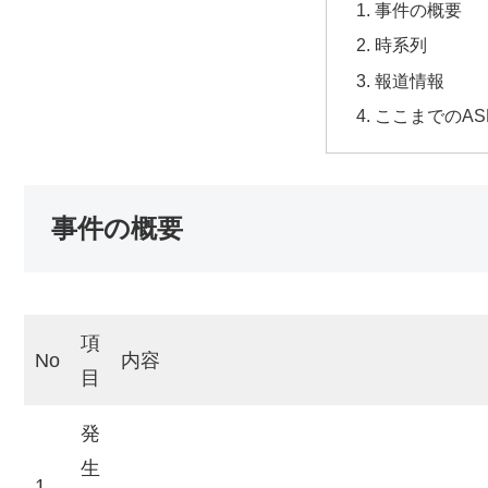
事件の概要
時系列
報道情報
ここまでのAS
事件の概要
項
No
内容
目
発
生
1