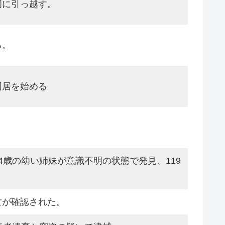
岡に引っ越す。
る。
同居を始める
4歳の幼い姉妹が意識不明の状態で発見、119
亡が確認された。