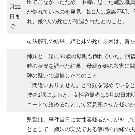
出てこなかったため、不審に思った施設職員
月22
が倒れているのを発見。娘2人は意識不明、
日ま
れ、娘2人の死亡が確認されたとのこと。
で
司法解剖の結果、姉と妹の死亡原因は、首
姉妹と一緒に30歳の母親も倒れていた。回
時の状況を調べた結果、母親が娘の殺害に関
陣の疑いで逮捕したとのこと。
「間違いありません」と容疑を認めている
捜査1課によると、女性容疑者は3月10日未
コードで絞めるなどして窒息死させた疑い
県警は、事件当日に女性容疑者がけがをし
どとして、姉妹の実父である無職の内縁の夫