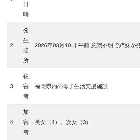
日
時
発
生
2
2026年03月10日 午前 意識不明で姉妹
場
所
被
3
害
福岡県内の母子生活支援施設
者
加
4
害
長女（4）、次女（3）
者