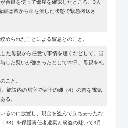
が合鍵を使って部屋を確認したところ、3人
母親は首から血を流した状態で緊急搬送さ
を絞められたことによる窒息とのこと。
復した母親から任意で事情を聴くなどして、当
与した疑いが強まったとして22日、母親を札
とのこと。
明、施設内の居室で実子の姉（4）の首を電気
がある。
ているのに放置し、現金を盗んで立ち去ったな
（33）を保護責任者遺棄と窃盗の疑いで3月