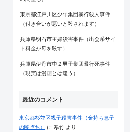
東京都江戸川区少年集団暴行殺人事件
（付き合いが悪いと殺されます）
兵庫県明石市主婦殺害事件（出会系サイ
ト料金が母を殺す）
兵庫県伊丹市中２男子集団暴行死事件
（現実は漫画とは違う）
最近のコメント
東京都杉並区親子殺害事件（金持ち息子
の闇堕ち）
に
寒竹
より