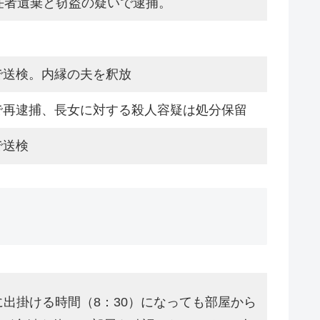
任者遺棄と窃盗の疑いで逮捕。
。
で送検。内縁の夫を釈放
で再逮捕、長女に対する殺人容疑は処分保留
で送検
に出掛ける時間（8：30）になっても部屋から