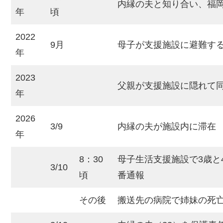
内縁の夫と知り合い、福
年
頃
2022
9月
母子が支援施設に避難す
年
2023
父親が支援施設に隠れて
年
2026
3/9
内縁の夫が施設内に滞在
年
8：30
母子生活支援施設で3歳と
3/10
頃
番通報
その後
搬送先の病院で姉妹の死