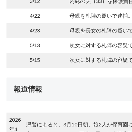
3/12
内縁の夫（33）を保護責
4/22
母親を札陣の疑いで逮捕
4/23
母親を長女の札陣の疑い
5/13
次女に対する札陣の容疑
5/15
次女に対する札陣の容疑
報道情報
2026
県警によると、3月10日朝、娘2人が保育園
年4