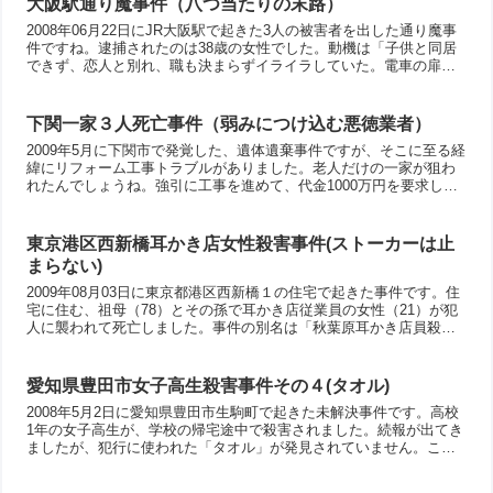
大阪駅通り魔事件（八つ当たりの末路）
た漫画の影響があると言われている事ですね。
2008年06月22日にJR大阪駅で起きた3人の被害者を出した通り魔事
件ですね。逮捕されたのは38歳の女性でした。動機は「子供と同居
できず、恋人と別れ、職も決まらずイライラしていた。電車の扉に
はさまれても誰も助けてくれなかったことが引き金になった」気の
毒ではあるけれど、ただの「八つ当たり」ですね。たまたま、この
事件では殺意がなかったから死者や重傷者は出ませんでしたが、こ
下関一家３人死亡事件（弱みにつけ込む悪徳業者）
れが無敵の人ならどうだったでしょうね。
2009年5月に下関市で発覚した、遺体遺棄事件ですが、そこに至る経
緯にリフォーム工事トラブルがありました。老人だけの一家が狙わ
れたんでしょうね。強引に工事を進めて、代金1000万円を要求した
ようです。被害者は借金もしたのですが、支払いができたか不明で
すね。この業者の男が被害者の家に入り込み、同居しながら、被害
者の年金を搾り取った事件です。被害者が亡くなると、その遺体を
東京港区西新橋耳かき店女性殺害事件(ストーカーは止
床下に隠していました。
まらない)
2009年08月03日に東京都港区西新橋１の住宅で起きた事件です。住
宅に住む、祖母（78）とその孫で耳かき店従業員の女性（21）が犯
人に襲われて死亡しました。事件の別名は「秋葉原耳かき店員殺人
事件」「新橋ストーカー殺人事件」などと呼ばれています。耳かき
店の常連の被告が被害者をしつこく食事に誘ったり、交際を申し込
んで断られた結果、ストーカーとなり通報されて、もう会えないと
愛知県豊田市女子高生殺害事件その４(タオル)
絶望して起こした事件です。教訓は「ビジネストークを信じるな」
2008年5月2日に愛知県豊田市生駒町で起きた未解決事件です。高校
かな。
1年の女子高生が、学校の帰宅途中で殺害されました。続報が出てき
ましたが、犯行に使われた「タオル」が発見されていません。この
タオルについて考えてみます。