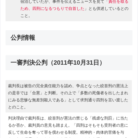
宿泊していたが、事件を伝えるニュースを見て「
責任を取る
ため、四刑になるつもりで自首した
」とも供述しているとの
こと。
公判情報
一審判決公判（2011年10月31日）
裁判長は被告の完全責任能力を認め、争点となった絞首刑の憲法上
の是非では「合憲」と判断。その上で「多数の死傷者を出したまれ
にみる悲惨な無差別殺人である」として求刑通り四刑を言い渡した
とのこと。
判決理由で裁判長は、絞首刑が憲法の禁じる「残虐な刑罰」に当た
るか否か、裁判員の意見も踏まえ。「四刑はそもそも受刑者の意に
反して生命を奪って罪を償わせる制度。精神的・肉体的苦痛を与