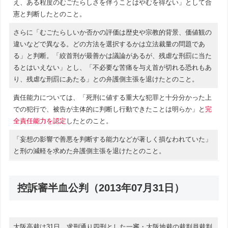
え、ある程度のむごたらしさを伴うことはやむを得ない」として合
憲と判断したとのこと。
さらに「むごたらしいか否かの評価は歴史や宗教的背景、価値観の
違いなどで異なる。どの方法を選択するかは立法裁量の問題であ
る」と判断。「絞首刑が最善かは議論があるが、残虐な刑罰に当た
るとはいえない」とし、「不必要な苦痛を与え首が切れる恐れもあ
り、残虐な刑罰にあたる」との弁護側主張を退けたとのこと。
責任能力については、「死刑に値する重大な犯罪と十分分かった上
での犯行で、被告が主体的に判断し行動できたことは明らか」と
完
全責任能力を認定
したとのこと。
「妄想の影響で善悪を判断する能力などが著しく損なわれていた」
と刑の減軽を求めた弁護側主張を退けたとのこと。
控訴審半血公判（2013年07月31日）
大阪高裁は31日、求刑通り四刑とした一審・大阪地裁の裁判員裁判