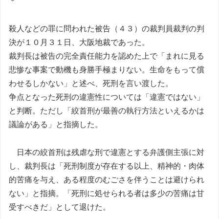
＊
殺人などの罪に問われた被告（４３）の裁判員裁判の判
決が１０月３１日、大阪地裁であった。
裁判長は被告の完全責任能力を認めた上で「まれに見る
悲惨な事案で動機も身勝手極まりない。生命をもって償
わせるしかない」と述べ、死刑を言い渡した。
争点となった死刑の違憲性については「違憲ではない」
と判断。ただし「絞首刑が最善の執行方法といえるかは
議論がある」と指摘した。
日本の絞首刑は残虐な刑で違憲とする弁護側主張に対
し、裁判長は「死刑制度が存在する以上、精神的・肉体
的苦痛を与え、ある程度のむごさを伴うことは避けられ
ない」と指摘。「死刑に処せられる者は多少の苦痛は甘
受すべきだ」として退けた。