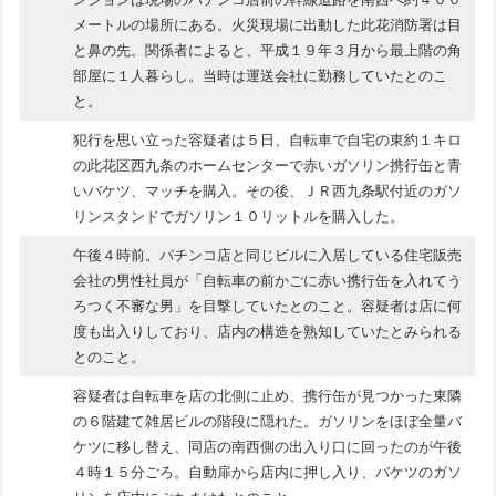
メートルの場所にある。火災現場に出動した此花消防署は目
と鼻の先。関係者によると、平成１９年３月から最上階の角
部屋に１人暮らし。当時は運送会社に勤務していたとのこ
と。
犯行を思い立った容疑者は５日、自転車で自宅の東約１キロ
の此花区西九条のホームセンターで赤いガソリン携行缶と青
いバケツ、マッチを購入。その後、ＪＲ西九条駅付近のガソ
リンスタンドでガソリン１０リットルを購入した。
午後４時前。パチンコ店と同じビルに入居している住宅販売
会社の男性社員が「自転車の前かごに赤い携行缶を入れてう
ろつく不審な男」を目撃していたとのこと。容疑者は店に何
度も出入りしており、店内の構造を熟知していたとみられる
とのこと。
容疑者は自転車を店の北側に止め、携行缶が見つかった東隣
の６階建て雑居ビルの階段に隠れた。ガソリンをほぼ全量バ
ケツに移し替え、同店の南西側の出入り口に回ったのが午後
４時１５分ごろ。自動扉から店内に押し入り、バケツのガソ