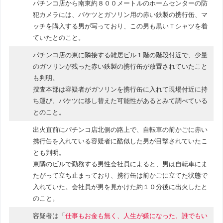
パチンコ店から南東約８００メートルのホームセンターの防
犯カメラには、バケツとガソリン用の赤い鉄製の携行缶、マ
ッチを購入する男が写っており、この男も黒いＴシャツを着
ていたとのこと。
パチンコ店の東に隣接する雑居ビル１階の階段付近で、少量
のガソリンが残った赤い鉄製の携行缶が放置されていたこと
も判明。
捜査本部は容疑者がガソリンを携行缶に入れて現場付近に持
ち運び、バケツに移し替えた可能性があるとみて調べている
とのこと。
出火直前にパチンコ店北側の路上で、自転車の前かごに赤い
携行缶を入れている容疑者に酷似した男が目撃されていたこ
とも判明。
東隣のビルで勤務する男性会社員によると、男は自転車にま
たがって立ち止まっており、携行缶は前かごに立てた状態で
入れていた。会社員が男を見かけた約１０分後に出火したと
のこと。
容疑者は「
仕事もお金も無く、人生が嫌になった、誰でもい