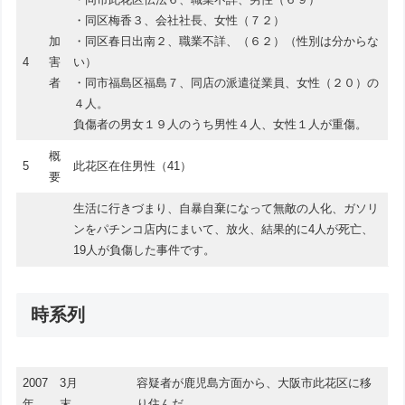
・同区梅香３、会社社長、女性（７２）
加
・同区春日出南２、職業不詳、（６２）（性別は分からな
4
害
い）
者
・同市福島区福島７、同店の派遣従業員、女性（２０）の
４人。
負傷者の男女１９人のうち男性４人、女性１人が重傷。
概
5
此花区在住男性（41）
要
生活に行きづまり、自暴自棄になって無敵の人化、ガソリ
ンをパチンコ店内にまいて、放火、結果的に4人が死亡、
19人が負傷した事件です。
時系列
2007
3月
容疑者が鹿児島方面から、大阪市此花区に移
年
末
り住んだ。