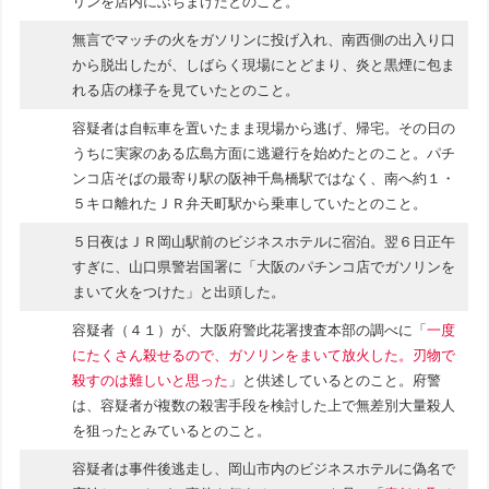
リンを店内にぶちまけたとのこと。
無言でマッチの火をガソリンに投げ入れ、南西側の出入り口
から脱出したが、しばらく現場にとどまり、炎と黒煙に包ま
れる店の様子を見ていたとのこと。
容疑者は自転車を置いたまま現場から逃げ、帰宅。その日の
うちに実家のある広島方面に逃避行を始めたとのこと。パチ
ンコ店そばの最寄り駅の阪神千鳥橋駅ではなく、南へ約１・
５キロ離れたＪＲ弁天町駅から乗車していたとのこと。
５日夜はＪＲ岡山駅前のビジネスホテルに宿泊。翌６日正午
すぎに、山口県警岩国署に「大阪のパチンコ店でガソリンを
まいて火をつけた」と出頭した。
容疑者（４１）が、大阪府警此花署捜査本部の調べに「
一度
にたくさん殺せるので、ガソリンをまいて放火した。刃物で
殺すのは難しいと思った
」と供述しているとのこと。府警
は、容疑者が複数の殺害手段を検討した上で無差別大量殺人
を狙ったとみているとのこと。
容疑者は事件後逃走し、岡山市内のビジネスホテルに偽名で