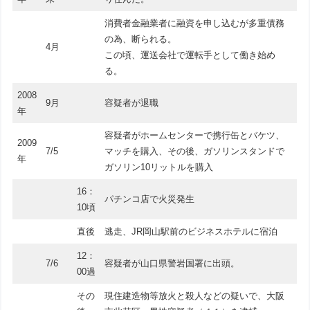
消費者金融業者に融資を申し込むが多重債務
の為、断られる。
4月
この頃、運送会社で運転手として働き始め
る。
2008
9月
容疑者が退職
年
容疑者がホームセンターで携行缶とバケツ、
2009
7/5
マッチを購入、その後、ガソリンスタンドで
年
ガソリン10リットルを購入
16：
パチンコ店で火災発生
10頃
直後
逃走、JR岡山駅前のビジネスホテルに宿泊
12：
7/6
容疑者が山口県警岩国署に出頭。
00過
その
現住建造物等放火と殺人などの疑いで、大阪