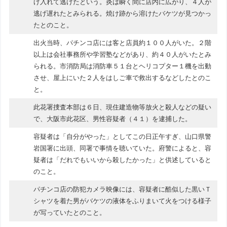
げ入れて逃げたという。炎は瞬く間に店内に広がり、４人が
逃げ遅れたとみられる。焼け跡から溶けたバケツが見つかっ
たとのこと。
出火当時、パチンコ店には客と店員約１００人がいた。２階
以上は会社事務所や学習塾などがあり、約４０人がいたとみ
られる。市消防局は消防車５１台とヘリコプター１機を出動
させ、屋上にいた２人をはしご車で救出するなどしたとのこ
と。
此花署捜査本部は６日、現住建造物等放火と殺人などの疑い
で、大阪市此花区、男性容疑者（４１）を逮捕した。
容疑者は「自分がやった」としてこの日正午すぎ、山口県警
岩国署に出頭、同署で事情を聴いていた。府警によると、容
疑者は「だれでもいいから殺したかった」と供述していると
のこと。
パチンコ店の防犯カメラ映像には、容疑者に酷似した黒いＴ
シャツを着た男がバケツの液体をふりまいて火をつける様子
が写っていたとのこと。