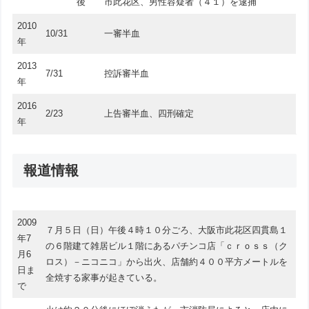
後
市此花区、男性容疑者（４１）を逮捕
2010
10/31
一審半血
年
2013
7/31
控訴審半血
年
2016
2/23
上告審半血、四刑確定
年
報道情報
2009
７月５日（日）午後４時１０分ごろ、大阪市此花区四貫島１
年7
の６階建て雑居ビル１階にあるパチンコ店「ｃｒｏｓｓ（ク
月6
ロス）－ニコニコ」から出火、店舗約４００平方メートルを
日ま
全焼する家事が起きている。
で