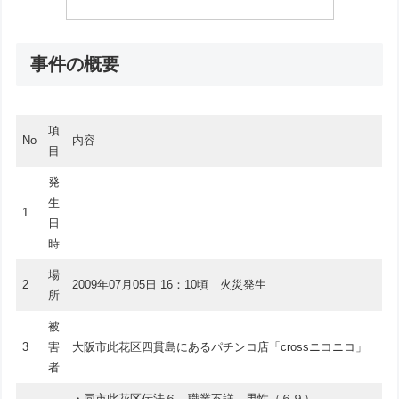
事件の概要
項
No
内容
目
発
生
1
日
時
場
2
2009年07月05日 16：10頃 火災発生
所
被
3
害
大阪市此花区四貫島にあるパチンコ店「crossニコニコ」
者
・同市此花区伝法６、職業不詳、男性（６９）