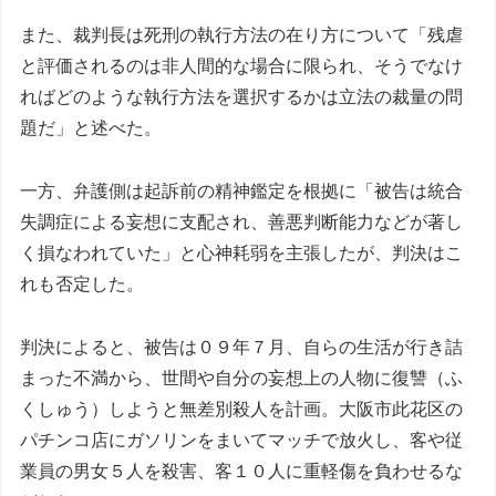
また、裁判長は死刑の執行方法の在り方について「残虐
と評価されるのは非人間的な場合に限られ、そうでなけ
ればどのような執行方法を選択するかは立法の裁量の問
題だ」と述べた。
一方、弁護側は起訴前の精神鑑定を根拠に「被告は統合
失調症による妄想に支配され、善悪判断能力などが著し
く損なわれていた」と心神耗弱を主張したが、判決はこ
れも否定した。
判決によると、被告は０９年７月、自らの生活が行き詰
まった不満から、世間や自分の妄想上の人物に復讐（ふ
くしゅう）しようと無差別殺人を計画。大阪市此花区の
パチンコ店にガソリンをまいてマッチで放火し、客や従
業員の男女５人を殺害、客１０人に重軽傷を負わせるな