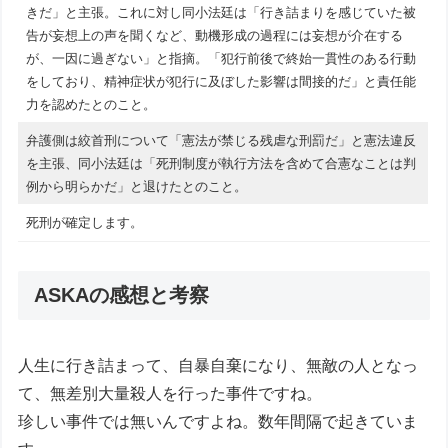
きだ」と主張。これに対し同小法廷は「行き詰まりを感じていた被
告が妄想上の声を聞くなど、動機形成の過程には妄想が介在する
が、一因に過ぎない」と指摘。「犯行前後で終始一貫性のある行動
をしており、精神症状が犯行に及ぼした影響は間接的だ」と責任能
力を認めたとのこと。
弁護側は絞首刑について「憲法が禁じる残虐な刑罰だ」と憲法違反
を主張、同小法廷は「死刑制度が執行方法を含めて合憲なことは判
例から明らかだ」と退けたとのこと。
死刑が確定します。
ASKAの感想と考察
人生に行き詰まって、自暴自棄になり、無敵の人となっ
て、無差別大量殺人を行った事件ですね。
珍しい事件では無いんですよね。数年間隔で起きていま