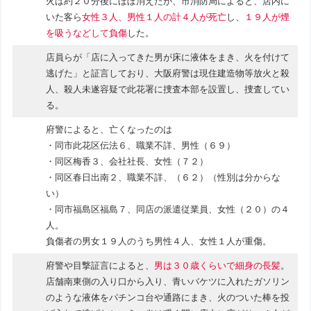
火は約２０分後にほぼ消えたが、市消防局によると、店内に
いた客ら
女性３人、男性１人の計４人が死亡
し、
１９人が煙
を吸うなどして負傷
した。
店員らが「店に入ってきた男が床に液体をまき、火を付けて
逃げた」と証言しており、大阪府警は現住建造物等放火と殺
人、殺人未遂容疑で此花署に捜査本部を設置し、捜査してい
る。
府警によると、亡くなったのは
・同市此花区伝法６、職業不詳、男性（６９）
・同区梅香３、会社社長、女性（７２）
・同区春日出南２、職業不詳、（６２）（性別は分からな
い）
・同市福島区福島７、同店の派遣従業員、女性（２０）の４
人。
負傷者の男女１９人のうち男性４人、女性１人が重傷。
府警や目撃証言によると、
男は３０歳くらいで細身の長髪
。
店舗南東側の入り口から入り、青いバケツに入れたガソリン
のような液体をパチンコ台や通路にまき、火のついた棒を投