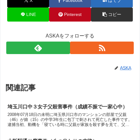
X
Facebook
はてブ
LINE
Pinterest
コピー
ASKAをフォローする
ASKA
関連記事
埼玉川口中３女子父殺害事件（成績不振で一家心中）
2008年07月18日の未明に埼玉県川口市のマンションの部屋で父親
（46）が娘（15）の中学3年生に包丁で刺されて死亡した事件です。
逮捕当初、動機を「寝ている時に父親が家族を殺す夢を見て、父親
を殺そうと思いついた」と話して話題になった事件です。結局、動
機は成績不振を親に知られたくなくて、一家心中を企図した事件で
した。気になる点としては人の殺害行為や人の死などについて書い