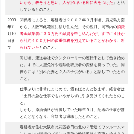
いから、殺そうと思い、人が沢山いる所に火をつけた
」と話
しているとのこと。
2009
関係者によると、容疑者は２００７年３月末頃、鹿児島方面
年7
から、大阪市此花区に移り住んだ。その翌月、同市内の
消費
月10
者金融業者に３０万円の融資を申し込んだが、すでに４社か
日ま
ら計約４００万円の多重債務を抱えていることがわかり、断
で
られていた
とのこと。
同じ頃、運送会社でタンクローリーの運転手として働き始め
た。すでに大型免許や危険物取扱者の資格を持っていた。同
僚らには「別れた妻と２人の子供がいる」と話していたとの
こと。
仕事ぶりは非常にまじめで、酒もほとんど飲まず、経営者は
「土日の急な仕事でもいやがらずに引き受けてくれたとのこ
と。
しかし、原油価格が高騰していた昨年９月、配送の仕事がほ
とんどなくなり、容疑者は退職したとのこと。
容疑者が住む大阪市此花区春日出北の７階建てワンルームマ
ンションは現場のパチンコ店前の幹線道路を南西へ約４００