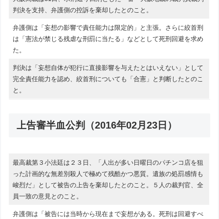
判決を支持、弁護側の控訴を棄却したとのこと。
弁護側は「妄想の影響で責任能力は限定的」と主張。さらに絞首刑
は「憲法が禁じる残虐な刑罰に当たる」などとして死刑回避を求め
た。
判決は「妄想自体が犯行に直接影響を与えたとはいえない」として
完全責任能力を認め、絞首刑についても「合憲」と判断したとのこ
と。
上告審半血公判（2016年02月23日）
最高裁第３小法廷は２３日、「人出が多い日曜日のパチンコ店を狙
った計画的な無差別殺人で極めて残酷かつ悪質。遺族の処罰感情も
峻烈だ」として被告の上告を棄却したとのこと。５人の裁判官、全
員一致の意見とのこと。
弁護側は「被告には当時から現在まで妄想がある。死刑は回避すべ