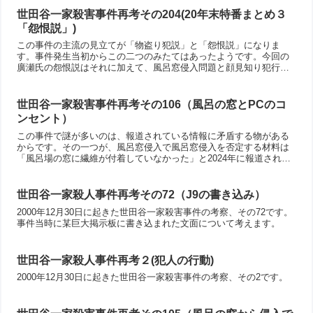
世田谷一家殺害事件再考その204(20年末特番まとめ３
「怨恨説」)
この事件の主流の見立てが「物盗り犯説」と「怨恨説」になりま
す。事件発生当初からこの二つのみたてはあったようです。今回の
廣瀬氏の怨恨説はそれに加えて、風呂窓侵入問題と顔見知り犯行
説、そして大量遺留品問題の矛盾を上手に説明できている点で優れ
ています。ただ、電話線が抜かれた理由は説明されていませんでし
た。
世田谷一家殺害事件再考その106（風呂の窓とPCのコ
ンセント）
この事件で謎が多いのは、報道されている情報に矛盾する物がある
からです。その一つが、風呂窓侵入で風呂窓侵入を否定する材料は
「風呂場の窓に繊維が付着していなかった」と2024年に報道された
「風呂場に足跡が無い」の二つの情報です。ただし、風呂窓逃亡説
の事件の説明はかなり完成されているんですよね。しかし、別の可
能性は無いのか？を考えたのが今回の記事です。
世田谷一家殺人事件再考その72（J9の書き込み）
2000年12月30日に起きた世田谷一家殺害事件の考察、その72です。
事件当時に某巨大掲示板に書き込まれた文面について考えます。
世田谷一家殺人事件再考２(犯人の行動)
2000年12月30日に起きた世田谷一家殺害事件の考察、その2です。