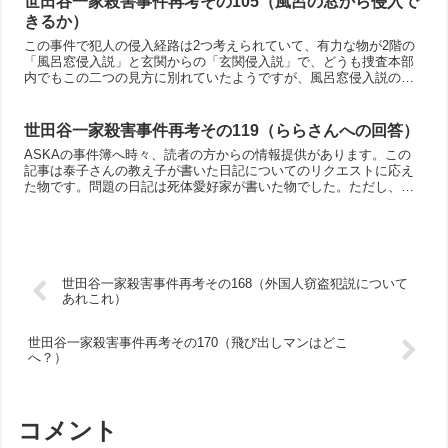
世田谷一家殺害事件再考その105（風呂の窓から侵入で
きるか）
この事件で犯人の侵入経路は2つ考えられていて、有力な物が2階の
「風呂窓侵入説」と玄関からの「玄関侵入説」で、どうも捜査本部
内でもこの二つの見方に別れていたようですが、風呂窓侵入説の方
が有力視されているようです。実際に風呂窓からの侵入実験も行っ
て、条件付きだけど可能と言う結論になっているようですが、今回
はこの風呂窓からの侵入について考えます。
世田谷一家殺害事件再考その119（ららさんへの回答）
ASKAの事件簿へ時々、読者の方からの情報提供があります。この
記事は泰子さんの教え子が書いた日記についてのリクエストに応え
た物です。問題の日記は死体愛好家が書いた物でした。ただし、
ASKAの事件簿としては、事件とは無関係と結論しています。
世田谷一家殺害事件再考その168（外国人窃盗犯説について
あれこれ）
世田谷一家殺害事件再考その170（飛び出しマンはどこ
へ？）
コメント